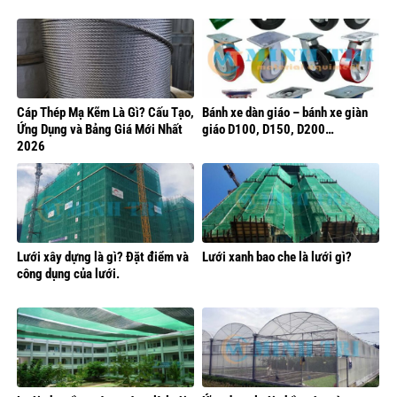
Cáp Thép Mạ Kẽm Là Gì? Cấu Tạo,
Bánh xe dàn giáo – bánh xe giàn
Ứng Dụng và Bảng Giá Mới Nhất
giáo D100, D150, D200…
2026
Lưới xây dựng là gì? Đặt điểm và
Lưới xanh bao che là lưới gì?
công dụng của lưới.