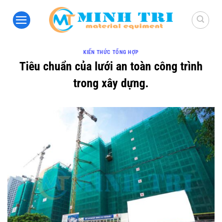
Bỏ
qua
nội
dung
KIẾN THỨC TỔNG HỢP
Tiêu chuẩn của lưới an toàn công trình
trong xây dựng.