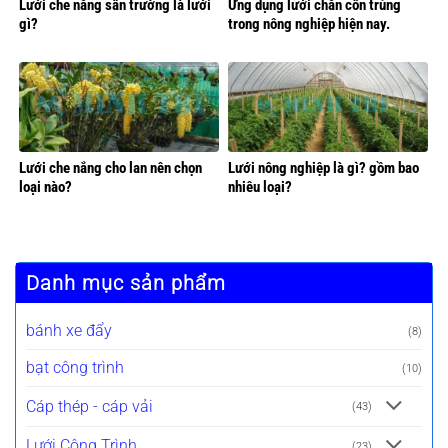
Lưới che nắng sân trường là lưới
Ứng dụng lưới chắn côn trùng
gì?
trong nông nghiệp hiện nay.
Lưới che nắng cho lan nên chọn
Lưới nông nghiệp là gì? gồm bao
loại nào?
nhiêu loại?
Danh mục sản phẩm
bánh xe đẩy
(8)
bạt công trình
(10)
Cáp thép - cáp vải
(43)
Lưới Công Trình
(23)