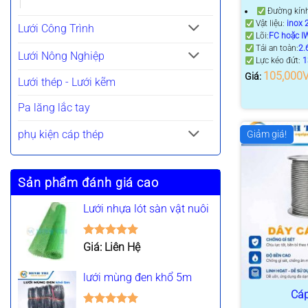
Đường kín
Vật liệu:
inox 
Lưới Công Trình
Lõi:
FC hoặc I
Tải an toàn:
2.
Lưới Nông Nghiệp
Lực kéo đứt:
1
105,000
Giá:
Lưới thép - Lưới kẽm
Pa lăng lắc tay
phụ kiện cáp thép
Giảm giá!
Sản phẩm đánh giá cao
Lưới nhựa lót sàn vật nuôi
Được xếp
Giá: Liên Hệ
hạng
5.00
5 sao
lưới mùng đen khổ 5m
Cáp