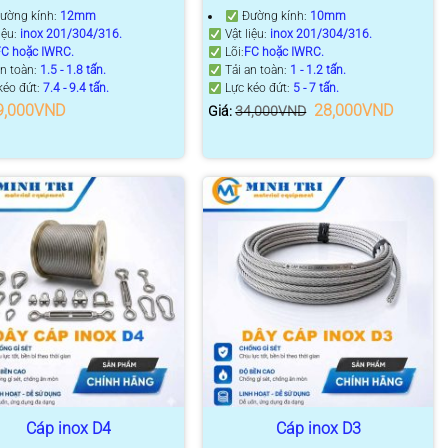
ường kính:
12mm
Đường kính:
10mm
iệu:
inox 201/304/316.
Vật liệu:
inox 201/304/316.
FC hoặc IWRC.
Lõi:
FC hoặc IWRC.
an toàn:
1.5 - 1.8 tấn.
Tải an toàn:
1 - 1.2 tấn.
kéo đứt:
7.4 - 9.4 tấn.
Lực kéo đứt:
5 - 7 tấn.
Giá
Giá
9,000
VND
28,000
VND
Giá:
34,000
VND
gốc
hiện
là:
tại
34,000VND.
là:
28,000V
Cáp inox D4
Cáp inox D3