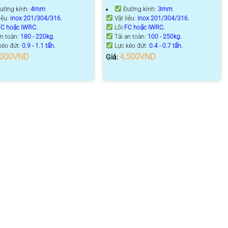
ường kính:
4mm
Đường kính:
3mm
iệu:
inox 201/304/316.
Vật liệu:
inox 201/304/316.
FC hoặc IWRC.
Lõi:
FC hoặc IWRC.
an toàn:
180 - 220kg.
Tải an toàn:
100 - 250kg.
kéo đứt:
0.9 - 1.1 tấn.
Lực kéo đứt:
0.4 - 0.7 tấn.
,000
VND
4,500
VND
Giá: