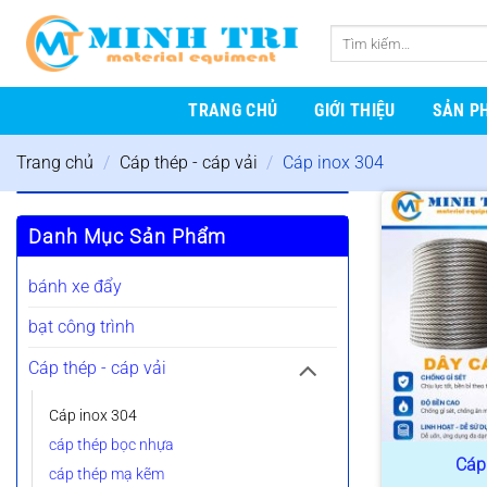
Bỏ
qua
Tìm
nội
kiếm:
dung
TRANG CHỦ
GIỚI THIỆU
SẢN P
Trang chủ
/
Cáp thép - cáp vải
/
Cáp inox 304
Danh Mục Sản Phẩm
bánh xe đẩy
bạt công trình
Cáp thép - cáp vải
Cáp inox 304
cáp thép bọc nhựa
Cáp
cáp thép mạ kẽm