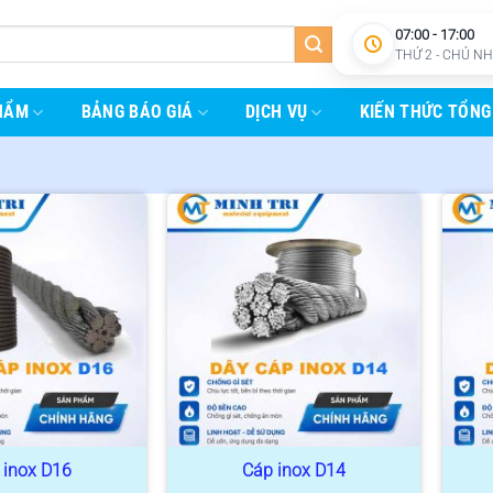
07:00 - 17:00
THỨ 2 - CHỦ N
HẨM
BẢNG BÁO GIÁ
DỊCH VỤ
KIẾN THỨC TỔNG
 inox D16
Cáp inox D14