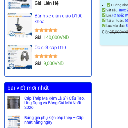
Được xếp
Giá: Liên Hệ
Đường kín
hạng
5.00
Vật liệu:
inox 
5 sao
Bánh xe giàn giáo D100
Lõi:
FC hoặc I
Tải an toàn:
6
khoá
Lực kéo đứt:
3
Giá:
25,000
VN
Được xếp
Giá:
140,000
VND
hạng
5.00
5 sao
Ốc siết cáp D10
Được xếp
Giá:
9,000
VND
hạng
5.00
5 sao
bài viết mới nhất
Cáp Thép Mạ Kẽm Là Gì? Cấu Tạo,
Ứng Dụng và Bảng Giá Mới Nhất
2026
K
h
Bảng giá phụ kiện cáp thép – Cập
ô
nhật hằng ngày
n
K