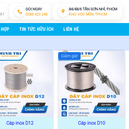
GỌI NGAY
84/48/6 TÂN SƠN NHÌ, P.HCM
HẬT
0388 423 248
KHO: HÓC MÔN, TPHCM
 HỢP
TIN TỨC HỮU ÍCH
LIÊN HỆ
Giảm giá!
Cáp inox D12
Cáp inox D10