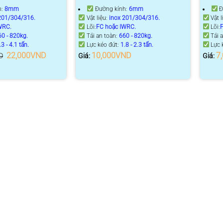
h:
8mm
Đường kính:
6mm
Đ
201/304/316.
Vật liệu:
inox 201/304/316.
Vật l
WRC.
Lõi:
FC hoặc IWRC.
Lõi:
60 - 820kg.
Tải an toàn:
660 - 820kg.
Tải 
.3 - 4.1 tấn.
Lực kéo đứt:
1.8 - 2.3 tấn.
Lực 
Giá
Giá
22,000
VND
10,000
VND
7
D
Giá:
Giá:
gốc
hiện
là:
tại
25,000VND.
là:
22,000VND.