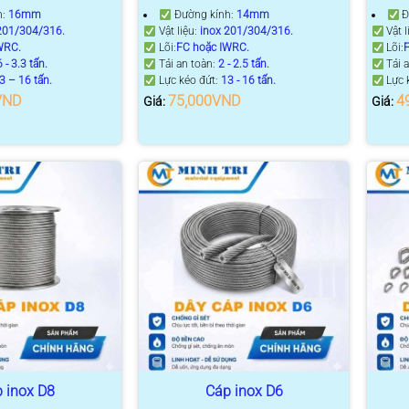
h:
16mm
Đường kính:
14mm
Đ
201/304/316.
Vật liệu:
inox 201/304/316.
Vật l
WRC.
Lõi:
FC hoặc IWRC.
Lõi:
6 - 3.3 tấn.
Tải an toàn:
2 - 2.5 tấn.
Tải 
3 – 16 tấn.
Lực kéo đứt:
13 - 16 tấn.
Lực 
VND
75,000
VND
4
Giá:
Giá:
 inox D8
Cáp inox D6