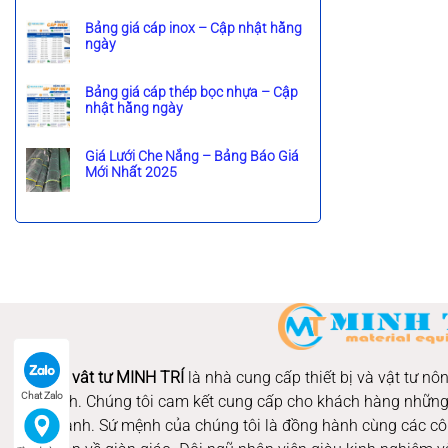
g
h
c
ô
Bảng giá cáp inox – Cập nhật hằng
ó
n
ngày
b
g
K
ì
c
h
n
ó
ô
Bảng giá cáp thép bọc nhựa – Cập
h
b
n
nhật hằng ngày
l
ì
g
K
u
n
c
h
ậ
h
ó
ô
Giá Lưới Che Nắng – Bảng Báo Giá
n
l
b
n
Mới Nhất 2025
ở
u
ì
g
K
C
ậ
n
c
h
á
n
h
ó
ô
p
ở
l
b
n
T
B
u
ì
g
h
ả
ậ
n
c
é
n
n
h
ó
p
g
ở
l
b
M
g
B
u
ì
ạ
i
ả
ậ
n
K
á
n
n
h
ẽ
p
g
ở
l
m
Thiết bị vât tư MINH TRÍ
là nhà cung cấp thiết bị và vật tư 
h
g
B
u
L
ụ
i
ả
ậ
Chat Zalo
Chí Minh. Chúng tôi cam kết cung cấp cho khách hàng những
à
k
á
n
n
G
cạnh tranh. Sứ mệnh của chúng tôi là đồng hành cùng các cô
i
c
g
ở
ì
ệ
á
g
G