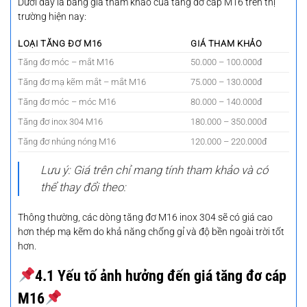
Dưới đây là bảng giá tham khảo của tăng đơ cáp M16 trên thị
trường hiện nay:
LOẠI TĂNG ĐƠ M16
GIÁ THAM KHẢO
Tăng đơ móc – mắt M16
50.000 – 100.000đ
Tăng đơ mạ kẽm mắt – mắt M16
75.000 – 130.000đ
Tăng đơ móc – móc M16
80.000 – 140.000đ
Tăng đơ inox 304 M16
180.000 – 350.000đ
Tăng đơ nhúng nóng M16
120.000 – 220.000đ
Lưu ý: Giá trên chỉ mang tính tham khảo và có
thể thay đổi theo:
Thông thường, các dòng tăng đơ M16 inox 304 sẽ có giá cao
hơn thép mạ kẽm do khả năng chống gỉ và độ bền ngoài trời tốt
hơn.
4.1 Yếu tố ảnh hưởng đến giá tăng đơ cáp
M16