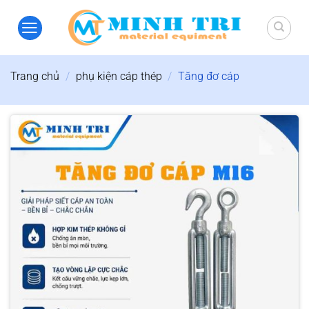
Bỏ
qua
nội
dung
Trang chủ
/
phụ kiện cáp thép
/
Tăng đơ cáp