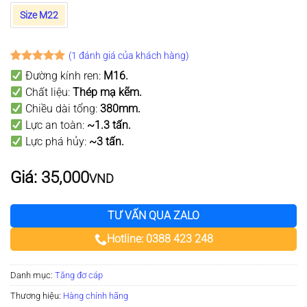
Size M22
(
1
đánh giá của khách hàng)
5
1
trên 5
Đường kính ren:
M16
.
dựa trên
Chất liệu:
Thép mạ kẽm.
đánh giá
Chiều dài tổng:
380mm
.
Lực an toàn:
~1.3 tấn.
Lực phá hủy:
~3 tấn.
Giá:
35,000
VND
TƯ VẤN QUA ZALO
Hotline: 0388 423 248
Danh mục:
Tăng đơ cáp
Thương hiệu:
Hàng chính hãng