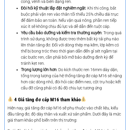
cong, vênh và biến dạng ren.
Đòi hỏi kỹ thuật lắp đặt nghiêm ngặt
: Khi thi công, bắt
buộc phải vặn ren vào thân tối thiểu 25% chiều dài trục
để đảm bảo an toàn. Nếu vặn quá nông, phần ren tiếp
xúc ít sẽ không chịu đủ lực và dễ dẫn đến tuột cáp.
Yêu cầu bảo dưỡng và kiểm tra thường xuyên
: Trong quá
trình sử dụng, không được treo thêm bất kỳ tải phụ nào
lên thân tăng đơ. Đối với dòng thép mạ kẽm, lớp kẽm có
thể bị bong tróc theo thời gian dẫn đến gỉ sét ngầm tại
các bước ren, cần phải bôi mỡ bảo dưỡng định kỳ để
tránh kẹt ren.
Trọng lượng lớn hơn
: Do kích thước ren 16mm dày dặn,
tổng trọng lượng của hệ thống tăng đơ cáp M16 sẽ nặng
hơn các dòng nhỏ, đòi hỏi các điểm neo, cột trụ hoặc kết
cấu đỡ cũng phải có đủ độ chịu lực tương ứng
4 Giá tăng đơ cáp M16 tham khảo
Hiện nay, giá tăng đơ cáp M16 sẽ phụ thuộc vào chất liệu, kiểu
đầu tăng đơ, độ dày thân và xuất xứ sản phẩm. Dưới đây là mức
giá tham khảo phổ biến trên thị trường: