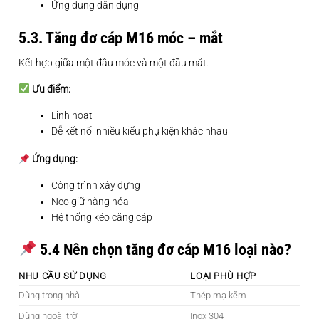
Ứng dụng dân dụng
5.3. Tăng đơ cáp M16 móc – mắt
Kết hợp giữa một đầu móc và một đầu mắt.
Ưu điểm:
Linh hoạt
Dễ kết nối nhiều kiểu phụ kiện khác nhau
Ứng dụng:
Công trình xây dựng
Neo giữ hàng hóa
Hệ thống kéo căng cáp
5.4 Nên chọn tăng đơ cáp M16 loại nào?
NHU CẦU SỬ DỤNG
LOẠI PHÙ HỢP
Dùng trong nhà
Thép mạ kẽm
Dùng ngoài trời
Inox 304