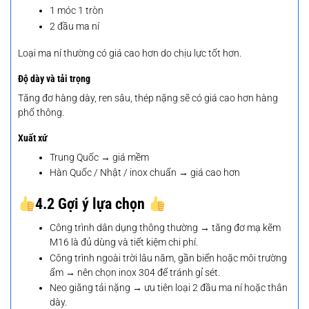
1 móc 1 tròn
2 đầu ma ní
Loại ma ní thường có giá cao hơn do chịu lực tốt hơn.
Độ dày và tải trọng
Tăng đơ hàng dày, ren sâu, thép nặng sẽ có giá cao hơn hàng
phổ thông.
Xuất xứ
Trung Quốc → giá mềm
Hàn Quốc / Nhật / inox chuẩn → giá cao hơn
4.2
Gợi ý lựa chọn
Công trình dân dụng thông thường → tăng đơ mạ kẽm
M16 là đủ dùng và tiết kiệm chi phí.
Công trình ngoài trời lâu năm, gần biển hoặc môi trường
ẩm → nên chọn inox 304 để tránh gỉ sét.
Neo giằng tải nặng → ưu tiên loại 2 đầu ma ní hoặc thân
dày.