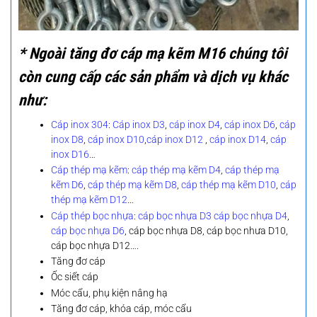
* Ngoài tăng đơ cáp mạ kẽm M16 chúng tôi
còn cung cấp các sản phẩm và dịch vụ khác
như:
Cáp inox 304
:
Cáp inox D3
,
cáp inox D4
,
cáp inox D6
,
cáp
inox D8
,
cáp inox D10
,
cáp inox D12
,
cáp inox D14
,
cáp
inox D16
…
Cáp thép mạ kẽm
:
cáp thép mạ kẽm D4
,
cáp thép mạ
kẽm D6
,
cáp thép mạ kẽm D8
,
cáp thép mạ kẽm D10
,
cáp
thép mạ kẽm D12
…
Cáp thép bọc nhựa
:
cáp bọc nhựa D3
cáp bọc nhựa D4
,
cáp bọc nhựa D6
, cáp bọc nhựa D8, cáp bọc nhưa D10,
cáp bọc nhựa D12….
Tăng đơ cáp
Ốc siết cáp
Móc cẩu, phụ kiện nâng hạ
Tăng đơ cáp, khóa cáp, móc cẩu