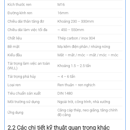
Kích thước ren
M16
Đường kính ren
16mm
Chiều dài thân tăng đơ
Khoảng 230 – 330mm
Chiều dài làm việc tối đa
~ 450 – 550mm
Chất liệu
Thép carbon / inox 304
Bề mặt
Mạ kẽm điện phân / nhúng nóng
Kiểu đầu
Mắt – mắt / móc – mắt / móc – móc
Tải trọng làm việc an toàn
Khoảng 1.5 – 2.5 tấn
(WLL)
Tải trọng phá hủy
~ 4 – 6 tấn
Loại ren
Ren thuận – ren nghịch
Tiêu chuẩn sản xuất
DIN 1480
Môi trường sử dụng
Ngoài trời, công trình, nhà xưởng
Căng cáp thép, neo giằng, tăng chỉnh
Ứng dụng
độ căng
2.2 Các chi tiết kỹ thuật quan trọng khác