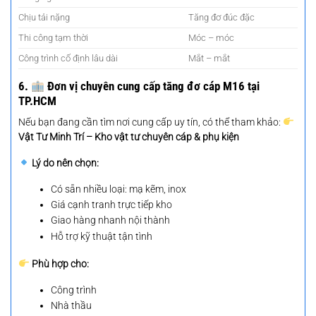
Chịu tải nặng
Tăng đơ đúc đặc
Thi công tạm thời
Móc – móc
Công trình cố định lâu dài
Mắt – mắt
6.
Đơn vị chuyên cung cấp
tăng đơ cáp M16
tại
TP.HCM
Nếu bạn đang cần tìm nơi cung cấp uy tín, có thể tham khảo:
Vật Tư Minh Trí – Kho vật tư chuyên cáp & phụ kiện
Lý do nên chọn:
Có sẵn nhiều loại: mạ kẽm, inox
Giá cạnh tranh trực tiếp kho
Giao hàng nhanh nội thành
Hỗ trợ kỹ thuật tận tình
Phù hợp cho:
Công trình
Nhà thầu