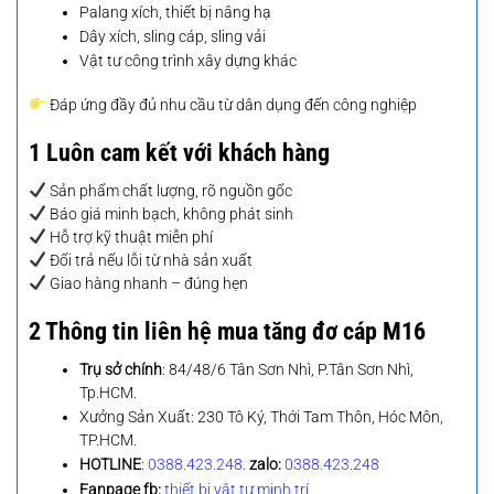
Palang xích, thiết bị nâng hạ
Dây xích, sling cáp, sling vải
Vật tư công trình xây dựng khác
Đáp ứng đầy đủ nhu cầu từ dân dụng đến công nghiệp
1 Luôn cam kết với khách hàng
Sản phẩm chất lượng, rõ nguồn gốc
Báo giá minh bạch, không phát sinh
Hỗ trợ kỹ thuật miễn phí
Đổi trả nếu lỗi từ nhà sản xuất
Giao hàng nhanh – đúng hẹn
2 Thông tin liên hệ mua
tăng đơ cáp M16
Trụ sở chính
: 84/48/6 Tân Sơn Nhì, P.Tân Sơn Nhì,
Tp.HCM.
Xưởng Sản Xuất: 230 Tô Ký, Thới Tam Thôn, Hóc Môn,
TP.HCM.
HOTLINE
:
0388.423.248
.
zalo:
0388.423.248
Fanpage fb:
thiết bị vật tư minh trí.