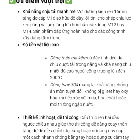
Ưu điểm vượt trội
Khả năng chịu tải mạnh mẽ
: Với đường kính ren 16mm,
tăng đơ cáp M16 sở hữu độ dày lõi lớn, cho phép chịu lực
kéo căng và lực giằng lớn hơn hẳn các dòng M12 hay
M14. Sản phẩm đáp ứng hoàn hảo cho các công trình
xây dựng tầm trung.
Độ bền vật liệu cao
:
Dòng thép mạ kẽm
có đặc tính dẻo dai,
chịu được tải trọng nặng và khả năng chịu
nhiệt độ cao ngoài công trường lên đến
200°C.
Dòng Inox 304
mang lại khả năng chống
ăn mòn tuyệt đối, không bị gỉ sét hay oxy
hóa khi tiếp xúc với mưa, hóa chất hoặc
môi trường ngập nước.
Thiết kế linh hoạt, dễ thi công
: Cấu trúc ren hai đầu
ngược chiều nhau giúp thợ thi công dễ dàng xoay thân
tăng đơ để điều chỉnh độ căng hoặc nới lỏng dây cáp
một cách nhanh chóng bằng tay hoặc dụng cụ cầm tay