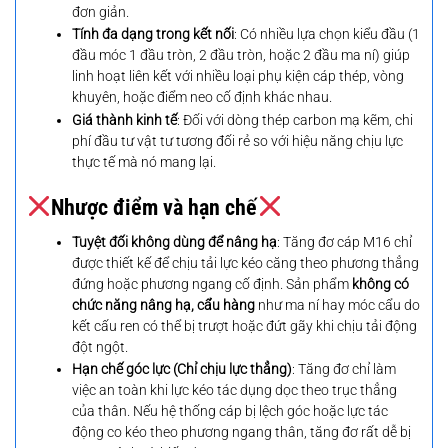
đơn giản.
Tính đa dạng trong kết nối
: Có nhiều lựa chọn kiểu đầu (1
đầu móc 1 đầu tròn, 2 đầu tròn, hoặc 2 đầu ma ní) giúp
linh hoạt liên kết với nhiều loại phụ kiện cáp thép, vòng
khuyên, hoặc điểm neo cố định khác nhau.
Giá thành kinh tế
: Đối với dòng thép carbon mạ kẽm, chi
phí đầu tư vật tư tương đối rẻ so với hiệu năng chịu lực
thực tế mà nó mang lại.
Nhược điểm và hạn chế
Tuyệt đối không dùng để nâng hạ
: Tăng đơ cáp M16 chỉ
được thiết kế để chịu tải lực kéo căng theo phương thẳng
đứng hoặc phương ngang cố định. Sản phẩm
không có
chức năng nâng hạ, cẩu hàng
như ma ní hay móc cẩu do
kết cấu ren có thể bị trượt hoặc đứt gãy khi chịu tải động
đột ngột.
Hạn chế góc lực (Chỉ chịu lực thẳng)
: Tăng đơ chỉ làm
việc an toàn khi lực kéo tác dụng dọc theo trục thẳng
của thân. Nếu hệ thống cáp bị lệch góc hoặc lực tác
động co kéo theo phương ngang thân, tăng đơ rất dễ bị