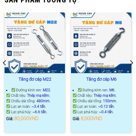
SẢN PHẨM TƯƠNG TỰ
Tăng đơ cáp M22
Tăng đơ cáp M6
Đường kính ren:
M22
.
Đường kính ren:
M6
.
Chất liệu:
Thép mạ kẽm.
Chất liệu:
Thép mạ kẽm.
Chiều dài tổng:
48
0mm
.
Chiều dài tổng:
150mm
.
Lực an toàn:
~3.4 tấn.
Lực an toàn:
~0.12 tấn.
Lực phá hủy:
~6.6 tấn.
Lực phá hủy:
~0.4 tấn.
80,000
VND
8,000
VND
Giá:
Giá: