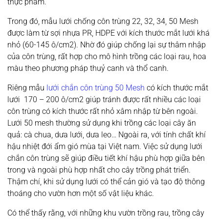
thực phẩm.
Trong đó, mẫu lưới chống côn trùng 22, 32, 34, 50 Mesh
được làm từ sợi nhựa PR, HDPE với kích thước mắt lưới khá
nhỏ (60-145 ô/cm2). Nhờ đó giúp chống lại sự thâm nhập
của côn trùng, rất hợp cho mô hình trồng các loại rau, hoa
màu theo phương pháp thuỷ canh và thổ canh.
Riêng mẫu
lưới chắn côn trùng 50 Mesh
có kích thước mắt
lưới 170 – 200 ô/cm2 giúp tránh được rất nhiều các loại
côn trùng có kích thước rất nhỏ xâm nhập từ bên ngoài.
Lưới 50 mesh thường sử dụng khi trồng các loại cây ăn
quả: cà chua, dưa lưới, dưa leo… Ngoài ra, với tính chất khí
hậu nhiệt đới ẩm gió mùa tại Việt nam. Việc sử dụng lưới
chắn côn trùng sẽ giúp điều tiết khí hậu phù hợp giữa bên
trong và ngoài phù hợp nhất cho cây trồng phát triển.
Thậm chí, khi sử dụng lưới có thể cản gió và tạo độ thông
thoáng cho vườn hơn một số vật liệu khác.
Có thể thấy rằng, với những khu vườn trồng rau, trồng cây