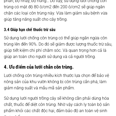
phấn, bọ nhảy, bọ hung… Do vậy, sử dụng lưới chống côn
trùng có mật độ 80 ô/cm2 đến 200 ô/cm2 sẽ giúp ngăn
chặn các loại côn trùng này. Vừa làm giảm sâu bệnh vừa
giúp tăng năng suất cho cây trồng.
3.4 Giúp hạn chế thuốc trừ sâu
Sử dụng lưới chống côn trùng có thể giúp ngăn ngừa côn
trùng lên đến 90%. Do đó sẽ giảm được lượng thuốc trừ sâu,
giúp tiết kiệm chi phí chăm sóc. Và quan trọng hơn cả là
giúp an toàn cho người sử dụng và cả người trồng.
4. Ưu điểm của lưới chắn côn trùng.
Lưới chống côn trùng nhiều kích thước lựa chọn để bảo vệ
nông sản của khu vườn không bị côn trùng cắn phá, làm
giảm năng suất và mẫu mã sản phẩm.
Sử dụng lưới người trồng cây sẽ không cần phải dùng hóa
chất, thuốc để diệt côn trùng. Nhờ vậy cách ly toàn bộ sản
phẩm khỏi các chất độc hại, đảm bảo độ an toàn vệ sinh