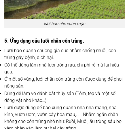
lưới bao che vườn mận
5. Ứng dụng của lưới chắn côn trùng.
Lưới bao quanh chuồng gia súc nhằm chống muỗi, côn
trùng gây bệnh, dịch hại.
Có thể dùng làm nhà lưới trồng rau, chi phí rẻ mà lại hiệu
quả.
Ở một số vùng, lưới chắn côn trùng còn được dùng để phơi
nông sản.
Dùng để làm vó đánh bắt thủy sản (Tôm, tép và một số
động vật nhỏ khác…)
Lưới được dùng để bao xung quanh nhà nhà màng, nhà
kính, vườn ươm, vườn cây hoa màu,. . . Nhằm ngăn chặn
không cho côn trùng nhỏ như: Ruồi, Muỗi, ấu trùng sâu bọ
xâm nhập vào làm hư hại cây trồng.