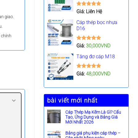
Được xếp
Giá: Liên Hệ
hạng
5.00
àn giao.
5 sao
Cáp thép bọc nhựa
u.
D16
ế chính
Được xếp
Giá:
30,000
VND
hạng
5.00
5 sao
Tăng đơ cáp M18
Được xếp
Giá:
48,000
VND
hạng
5.00
5 sao
bài viết mới nhất
Cáp Thép Mạ Kẽm Là Gì? Cấu
Tạo, Ứng Dụng và Bảng Giá
Mới Nhất 2026
K
h
Bảng giá phụ kiện cáp thép –
ô