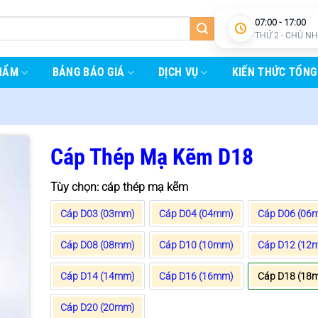
07:00 - 17:00
THỨ 2 - CHỦ N
HẨM
BẢNG BÁO GIÁ
DỊCH VỤ
KIẾN THỨC TỔNG
Cáp Thép Mạ Kẽm D18
Tùy chọn: cáp thép mạ kẽm
Cáp D03 (03mm)
Cáp D04 (04mm)
Cáp D06 (06
Cáp D08 (08mm)
Cáp D10 (10mm)
Cáp D12 (12
Cáp D14 (14mm)
Cáp D16 (16mm)
Cáp D18 (18
Cáp D20 (20mm)