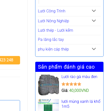
Lưới Công Trình
Lưới Nông Nghiệp
Lưới thép - Lưới kẽm
Pa lăng lắc tay
phụ kiện cáp thép
 423 248
Sản phẩm đánh giá cao
Lưới rào gà màu đen
Được xếp
Giá:
40,000
VND
hạng
5.00
5 sao
lưới mùng xanh lá khổ
1m5