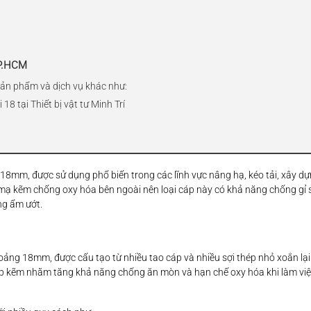
TP.HCM
ản phẩm và dịch vụ khác như:
8 tại Thiết bị vật tư Minh Trí
 18mm, được sử dụng phổ biến trong các lĩnh vực nâng hạ, kéo tải, xây d
ạ kẽm chống oxy hóa bên ngoài nên loại cáp này có khả năng chống gỉ sé
ng ẩm ướt.
oảng 18mm, được cấu tạo từ nhiều tao cáp và nhiều sợi thép nhỏ xoắn lại
ớp kẽm nhằm tăng khả năng chống ăn mòn và hạn chế oxy hóa khi làm việ