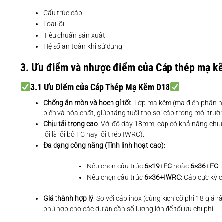
Cấu trúc cáp
Loại lõi
Tiêu chuẩn sản xuất
Hệ số an toàn khi sử dụng
3. Ưu điểm và nhược điểm của Cáp thép mạ k
3.1 Ưu Điểm của Cáp Thép Mạ Kẽm D18
Chống ăn mòn và hoen gỉ tốt
: Lớp mạ kẽm (mạ điện phân h
biển và hóa chất, giúp tăng tuổi thọ sợi cáp trong môi trườn
Chịu tải trọng cao
: Với độ dày 18mm, cáp có khả năng chịu
lõi là lõi bố FC hay lõi thép IWRC).
Đa dạng công năng (Tính linh hoạt cao)
:
Nếu chọn cấu trúc
6×19+FC
hoặc
6×36+FC
:
Nếu chọn cấu trúc
6×36+IWRC
: Cáp cực kỳ 
Giá thành hợp lý
: So với cáp inox (cùng kích cỡ phi 18 giá
phù hợp cho các dự án cần số lượng lớn để tối ưu chi phí.