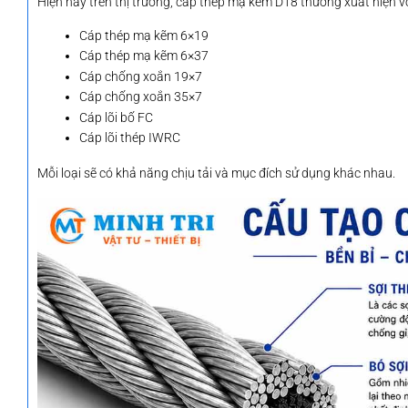
Hiện nay trên thị trường, cáp thép mạ kẽm D18 thường xuất hiện v
Cáp thép mạ kẽm 6×19
Cáp thép mạ kẽm 6×37
Cáp chống xoắn 19×7
Cáp chống xoắn 35×7
Cáp lõi bố FC
Cáp lõi thép IWRC
Mỗi loại sẽ có khả năng chịu tải và mục đích sử dụng khác nhau.