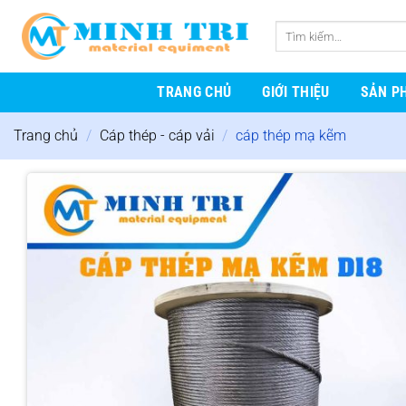
Bỏ
qua
Tìm
nội
kiếm:
dung
TRANG CHỦ
GIỚI THIỆU
SẢN P
Trang chủ
/
Cáp thép - cáp vải
/
cáp thép mạ kẽm