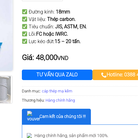
Đường kính:
18mm
Vật liệu:
Thép carbon.
Tiêu chuẩn:
JIS, ASTM, EN.
Lõi:
FC hoặc IWRC.
Lực kéo đứt:
15 – 20 tấn.
Giá:
48,000
VND
TƯ VẤN QUA ZALO
Hotline: 0388
Danh mục:
cáp thép mạ kẽm
Thương hiệu:
Hàng chính hãng
Cam kết của chúng tôi !!!
Hàng chính hãng, sản phẩm mới 100%.