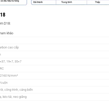
D18
ẽm D18:
 tham khảo
arbon cao cấp
m
×37, 19×7, 35×7
WRC
 2160 N/mm²
/cuộn
rời, công trình, cảng biển
, kéo tải, neo giằng