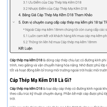
3.1 Ưu Điểm của Cáp Thép Mạ Kẽm D18
3.2 Nhược Điểm của Cáp Thép Mạ Kẽm D18
4. Bảng Giá Cáp Thép Mạ Kẽm D18 Tham Khảo
5. Đơn vị chuyên cung cấp cáp thép mạ kẽm phi 18 tại 
* Ngoài Cáp mạ kẽm 18mm chúng tôi còn cung cấp các s
5.1 Luôn cam kết với khách hàng khi mua cáp mạ kẽm phi 1
5.2 Thông tin liên hệ mua Cáp thép mạ kẽm 18mm
Kết Luận
Cáp thép mạ kẽm D18
là dòng cáp thép chịu lực có đường kính phi
trình, neo giằng và vận chuyển hàng hóa nặng. Nhờ được phủ lớp m
tốt và hoạt động bền bỉ trong môi trường ngoài trời hoặc môi trườ
Cáp Thép Mạ Kẽm D18 Là Gì?
Cáp thép mạ kẽm D18
là loại dây cáp thép có đường kính ngoài kh
theo cấu trúc kỹ thuật chuyên dụng. Phần bề mặt cáp được phủ l
trời.