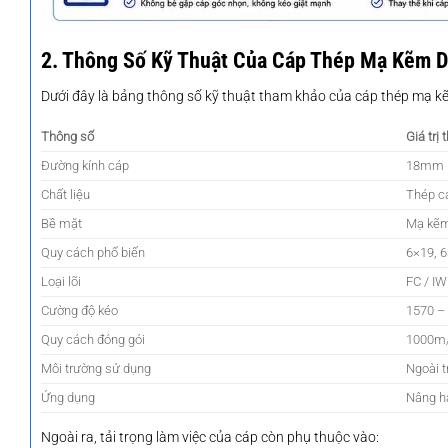
2. Thông Số Kỹ Thuật Của Cáp Thép Mạ Kẽm 
Dưới đây là bảng thông số kỹ thuật tham khảo của cáp thép mạ k
Thông số
Giá trị
Đường kính cáp
18mm
Chất liệu
Thép c
Bề mặt
Mạ kẽ
Quy cách phổ biến
6×19, 6
Loại lõi
FC / I
Cường độ kéo
1570 –
Quy cách đóng gói
1000m
Môi trường sử dụng
Ngoài t
Ứng dụng
Nâng hạ
Ngoài ra, tải trọng làm việc của cáp còn phụ thuộc vào: