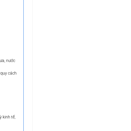
mưa, nước
o quy cách
 kinh tế,