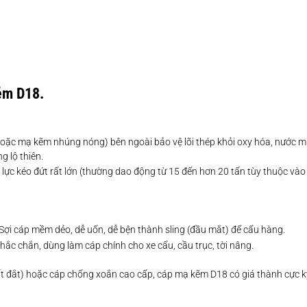
ẽm D18.
oặc mạ kẽm nhúng nóng) bên ngoài bảo vệ lõi thép khỏi oxy hóa, nước 
g lộ thiên.
 lực kéo đứt rất lớn (thường dao động từ 15 đến hơn 20 tấn tùy thuộc và
 Sợi cáp mềm dẻo, dễ uốn, dễ bện thành sling (đầu mắt) để cẩu hàng.
chắc chắn, dùng làm cáp chính cho xe cẩu, cầu trục, tời nâng.
 rất đắt) hoặc cáp chống xoắn cao cấp, cáp mạ kẽm D18 có giá thành cực kỳ