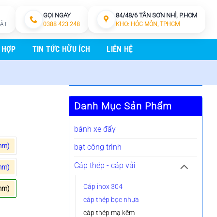
GỌI NGAY
84/48/6 TÂN SƠN NHÌ, P.HCM
HẬT
0388 423 248
KHO: HÓC MÔN, TPHCM
 HỢP
TIN TỨC HỮU ÍCH
LIÊN HỆ
Danh Mục Sản Phẩm
bánh xe đẩy
mm)
bạt công trình
Cáp thép - cáp vải
mm)
Cáp inox 304
mm)
cáp thép bọc nhựa
cáp thép mạ kẽm