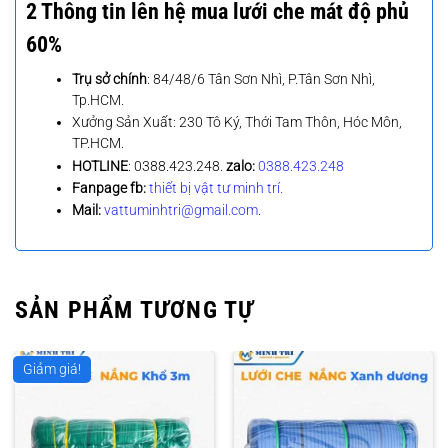
2 Thông tin lên hệ mua lưới che mát độ phủ
60%
Trụ sở chính
: 84/48/6 Tân Sơn Nhì, P.Tân Sơn Nhì,
Tp.HCM.
Xưởng Sản Xuất: 230 Tô Ký, Thới Tam Thôn, Hóc Môn,
TP.HCM.
HOTLINE
: 0388.423.248.
zalo:
0388.423.248
Fanpage fb:
thiết bị vật tư minh trí.
Mail:
vattuminhtri@gmail.com
.
SẢN PHẨM TƯƠNG TỰ
Giảm giá!