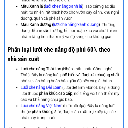
Màu Xanh lá (
lưới che nắng xanh lá
)
: Tạo cảm giác dịu
mát, tự nhiên, rất thích hợp cho vườn cây cảnh, khu nghỉ
dưỡng, quán cà phê sân vườn.
Màu Xanh dương (
lưới che nắng xanh dương
)
: Thường
dùng để che sân trường, hồ bơi hoặc khu vui chơi trẻ em
nhằm tăng tính thẩm mỹ và độ sáng cho không gian.
Phân loại lưới che nắng độ phủ 60% theo
nhà sản xuất
Lưới che nắng Thái Lan
(Nhập khẩu hoặc Công nghệ
Thái): Đây là dòng lưới
phổ biến và được ưa chuộng nhất
nhờ sự cân bằng hoàn hảo giữa độ bền và giá thành.
Lưới che nắng Đài Loan
(Lưới dệt kim Mono): Đây là dòng
lưới thuộc
phân khúc cao cấp
, nổi tiếng với tính thẩm mỹ
cao và khả năng chịu gió bão.
Lưới che nắng Việt Nam
(Lưới nội địa): Đây là dòng lưới
thuộc
phân khúc giá rẻ
, được sản xuất trực tiếp tại các
nhà máy trong nước.