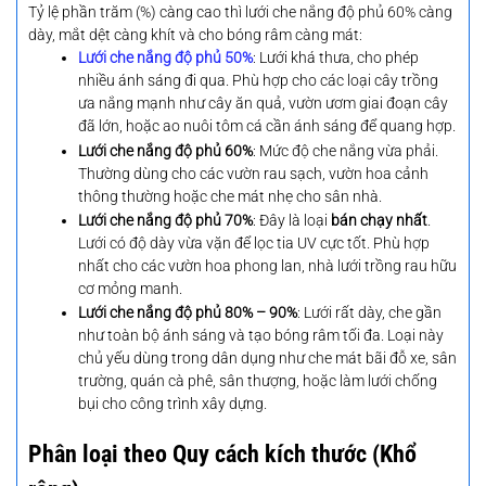
Tỷ lệ phần trăm (%) càng cao thì lưới che nắng độ phủ 60% càng
dày, mắt dệt càng khít và cho bóng râm càng mát:
Lưới che nắng độ phủ 50%
: Lưới khá thưa, cho phép
nhiều ánh sáng đi qua. Phù hợp cho các loại cây trồng
ưa nắng mạnh như cây ăn quả, vườn ươm giai đoạn cây
đã lớn, hoặc ao nuôi tôm cá cần ánh sáng để quang hợp.
Lưới che nắng độ phủ 60%
: Mức độ che nắng vừa phải.
Thường dùng cho các vườn rau sạch, vườn hoa cảnh
thông thường hoặc che mát nhẹ cho sân nhà.
Lưới che nắng độ phủ 70%
: Đây là loại
bán chạy nhất
.
Lưới có độ dày vừa vặn để lọc tia UV cực tốt. Phù hợp
nhất cho các vườn hoa phong lan, nhà lưới trồng rau hữu
cơ mỏng manh.
Lưới
che nắng độ phủ
80% – 90%
: Lưới rất dày, che gần
như toàn bộ ánh sáng và tạo bóng râm tối đa. Loại này
chủ yếu dùng trong dân dụng như che mát bãi đỗ xe, sân
trường, quán cà phê, sân thượng, hoặc làm lưới chống
bụi cho công trình xây dựng.
Phân loại theo Quy cách kích thước (Khổ