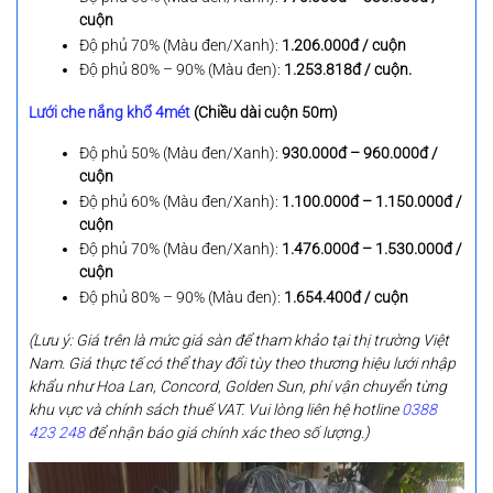
cuộn
Độ phủ 70% (Màu đen/Xanh):
1.206.000đ / cuộn
Độ phủ 80% – 90% (Màu đen):
1.253.818đ / cuộn.
Lưới che nắng khổ 4mét
(Chiều dài cuộn 50m)
Độ phủ 50% (Màu đen/Xanh):
930.000đ – 960.000đ /
cuộn
Độ phủ 60% (Màu đen/Xanh):
1.100.000đ – 1.150.000đ /
cuộn
Độ phủ 70% (Màu đen/Xanh):
1.476.000đ – 1.530.000đ /
cuộn
Độ phủ 80% – 90% (Màu đen):
1.654.400đ / cuộn
(Lưu ý: Giá trên là mức giá sàn để tham khảo tại thị trường Việt
Nam. Giá thực tế có thể thay đổi tùy theo thương hiệu lưới nhập
khẩu như Hoa Lan, Concord, Golden Sun, phí vận chuyển từng
khu vực và chính sách thuế VAT. Vui lòng liên hệ hotline
0388
423 248
để nhận báo giá chính xác theo số lượng.)