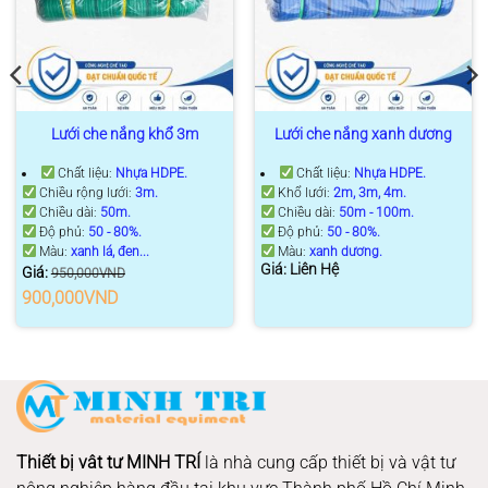
Lưới che nắng khổ 3m
Lưới che nắng xanh dương
Chất liệu:
Nhựa HDPE
.
Chất liệu:
Nhựa HDPE
.
Chiều rộng lưới:
3m
.
Khổ lưới:
2m, 3m, 4m
.
Chiều dài:
50m
.
Chiều dài:
50m - 100m
.
Độ phủ:
50 - 80%.
Độ phủ:
50 - 80%.
Màu:
xanh lá, đen...
Màu:
xanh dương.
Giá: Liên Hệ
Giá:
950,000
VND
Giá
Giá
900,000
VND
gốc
hiện
là:
tại
950,000VND.
là:
900,000VND.
Thiết bị vât tư MINH TRÍ
là nhà cung cấp thiết bị và vật tư