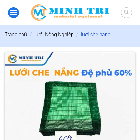
Bỏ
qua
nội
dung
Trang chủ
/
Lưới Nông Nghiệp
/
lưới che nắng