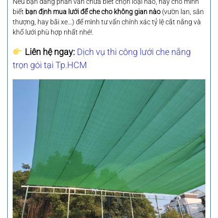
Nếu bạn đang phân vân chưa biết chọn loại nào, hãy cho mình
biết
bạn định mua lưới để che cho không gian nào
(vườn lan, sân
thượng, hay bãi xe…) để mình tư vấn chính xác tỷ lệ cắt nắng và
khổ lưới phù hợp nhất nhé!.
Liên hệ ngay:
Dịch vụ thi công lưới che nắng
trọn gói tại Tp.HCM