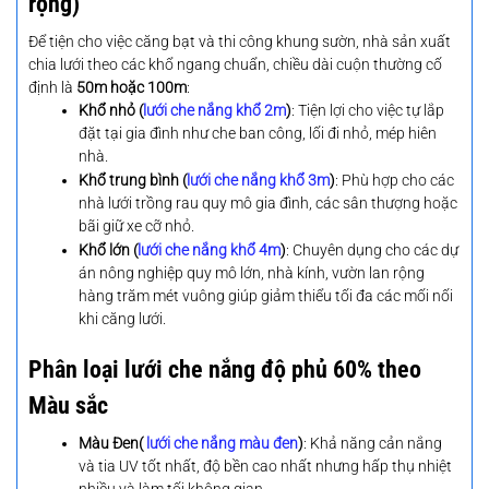
rộng)
Để tiện cho việc căng bạt và thi công khung sườn, nhà sản xuất
chia lưới theo các khổ ngang chuẩn, chiều dài cuộn thường cố
định là
50m hoặc 100m
:
Khổ nhỏ (
lưới che nắng khổ 2m
)
: Tiện lợi cho việc tự lắp
đặt tại gia đình như che ban công, lối đi nhỏ, mép hiên
nhà.
Khổ trung bình (
lưới che nắng khổ 3m
)
: Phù hợp cho các
nhà lưới trồng rau quy mô gia đình, các sân thượng hoặc
bãi giữ xe cỡ nhỏ.
Khổ lớn (
lưới che nắng khổ 4m
)
: Chuyên dụng cho các dự
án nông nghiệp quy mô lớn, nhà kính, vườn lan rộng
hàng trăm mét vuông giúp giảm thiểu tối đa các mối nối
khi căng lưới.
Phân loại lưới che nắng độ phủ 60% theo
Màu sắc
Màu Đen(
lưới che nắng màu đen
)
: Khả năng cản nắng
và tia UV tốt nhất, độ bền cao nhất nhưng hấp thụ nhiệt
nhiều và làm tối không gian.