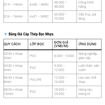
38.000 –
Công trình
D14 – 14mm
6×36 – IWRC
48.000
nặng
55.000 –
Cẩu trục, pa
D16 – 16mm
6×37 – IWRC
70.000
lăng
Bảng Giá Cáp Thép Bọc Nhựa
ĐƠN GIÁ
QUY CÁCH
LỚP BỌC
ỨNG DỤNG
(VNĐ/M)
D3 lõi + nhựa
Nông nghiệp,
PVC
6.000 – 9.000
5mm
giàn cây
D4 lõi + nhựa
9.000 –
Lưới chắn, sân
PVC
6mm
12.000
vườn
D6 lõi + nhựa
12.000 –
Lan can, thể
PVC/PE
8mm
16.000
thao
D8 lõi + nhựa
18.000 –
Hàng rào,
PVC
10mm
24.000
trang trí