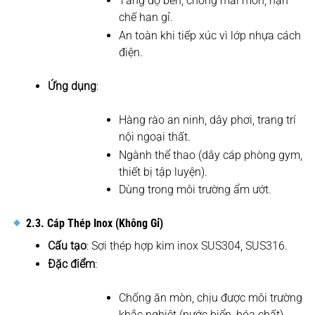
Tăng độ bền, chống mài mòn, hạn
chế han gỉ.
An toàn khi tiếp xúc vì lớp nhựa cách
điện.
Ứng dụng
:
Hàng rào an ninh, dây phơi, trang trí
nội ngoại thất.
Ngành thể thao (dây cáp phòng gym,
thiết bị tập luyện).
Dùng trong môi trường ẩm ướt.
2.3. Cáp Thép Inox (Không Gỉ)
Cấu tạo
: Sợi thép hợp kim inox SUS304, SUS316.
Đặc điểm
:
Chống ăn mòn, chịu được môi trường
khắc nghiệt (nước biển, hóa chất).