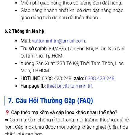
Miễn phí giao hàng theo số lượng đơn đặt hàng.
Giao hàng nhanh nhất khi có đơn đặt hàng hoặc
giao đúng tiến độ như đã thỏa thuận..
6.2 Thông tin lên hệ
Mail:
vattuminhtri@gmail.com
.
Trụ sở chính
: 84/48/6 Tân Sơn Nhì, P.Tân Sơn Nhì,
Q.Tân Phú. Tp.HCM.
Xưởng Sản Xuất: 230 Tô Ký, Thới Tam Thôn, Hóc
Môn, TP.HCM.
HOTLINE
: 0388.423.248.
zalo:
0388.423.248
Fanpage fb:
thiết bị vật tư minh trí.
7. Câu Hỏi Thường Gặp (FAQ)
Cáp thép mạ kẽm và cáp inox khác nhau thế nào?
➡ Cáp mạ kẽm chống rỉ tốt trong môi trường thường, giá rẻ
hơn. Cáp inox chịu được môi trường khắc nghiệt (biển, hóa
chất), giá cao hơn.