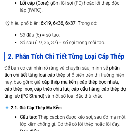
Lõi cáp (Core)
: gồm lõi sợi (FC) hoặc lõi thép độc
lập (IWRC).
Ký hiệu phổ biến:
6×19, 6×36, 6×37
. Trong đó:
Số đầu (6) = số tao.
Số sau (19, 36, 37) = số sợi trong mỗi tao.
2. Phân Tích Chi Tiết Từng Loại Cáp Thép
Để bạn có cái nhìn rõ ràng và chuyên sâu, mình sẽ
phân
tích chi tiết từng loại cáp thép
phổ biến trên thị trường hiện
nay, bao gồm: giá
cáp thép mạ kẽm, cáp thép bọc nhựa,
cáp thép inox, cáp thép chịu lực, cáp cẩu hàng, cáp thép dự
ứng lực (PC Strand)
và một số loại đặc thù khác.
2.1. Giá Cáp Thép Mạ Kẽm
Cấu tạo
: Thép cacbon được kéo sợi, sau đó mạ một
lớp kẽm chống gỉ. Có thể có lõi thép hoặc lõi đay.