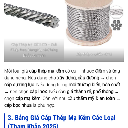
Cáp Thép Mạ Kẽm D8 – Giải
Pháp Neo, Nâng Hạ và Chằng
Cáp thép mạ kẽm D10
Buộc An Toàn
Mỗi loại giá
cáp thép mạ kẽm
có ưu – nhược điểm và ứng
dụng riêng. Nếu dùng cho
xây dựng, cầu đường
→ chọn
cáp dự ứng lực
. Nếu dùng trong
môi trường biển, hóa chất
→ nên chọn
cáp inox
. Nếu cần
giá thành rẻ, phổ thông
→
chọn
cáp mạ kẽm
. Còn với nhu cầu
thẩm mỹ & an toàn
→
cáp bọc nhựa
là phù hợp.
3. Bảng Giá Cáp Thép Mạ Kẽm Các Loại
(Tham Khảo 2025)