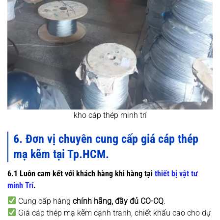
kho cáp thép minh trí
6. Đơn vị chuyên cung cấp giá cáp thép
mạ kẽm tại Tp.HCM.
6.1 Luôn cam kết với khách hàng khi hàng tại
thiết bị vật tư
minh Trí
.
Cung cấp hàng
chính hãng, đầy đủ CO-CQ
.
Giá cáp thép mạ kẽm cạnh tranh, chiết khấu cao cho dự