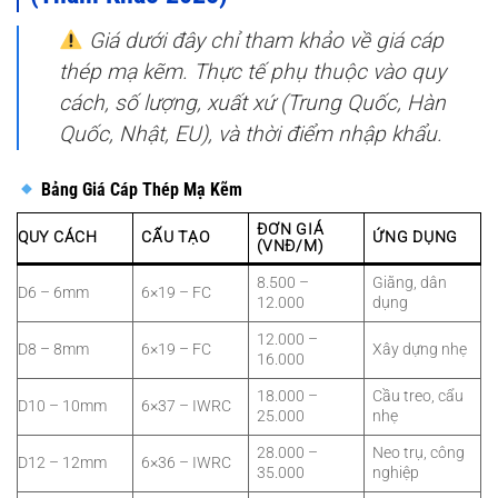
Giá dưới đây chỉ tham khảo về giá cáp
thép mạ kẽm. Thực tế phụ thuộc vào quy
cách, số lượng, xuất xứ (Trung Quốc, Hàn
Quốc, Nhật, EU), và thời điểm nhập khẩu.
Bảng Giá Cáp Thép Mạ Kẽm
ĐƠN GIÁ
QUY CÁCH
CẤU TẠO
ỨNG DỤNG
(VNĐ/M)
8.500 –
Giằng, dân
D6 – 6mm
6×19 – FC
12.000
dụng
12.000 –
D8 – 8mm
6×19 – FC
Xây dựng nhẹ
16.000
18.000 –
Cầu treo, cẩu
D10 – 10mm
6×37 – IWRC
25.000
nhẹ
28.000 –
Neo trụ, công
D12 – 12mm
6×36 – IWRC
35.000
nghiệp