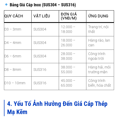
Bảng Giá Cáp Inox (SUS304 – SUS316)
ĐƠN GIÁ
QUY CÁCH
VẬT LIỆU
ỨNG DỤNG
(VNĐ/M)
12.000 –
Trang trí, nội
D3 – 3mm
SUS304
18.000
thất
18.000 –
Hàng rào, lan
D4 – 4mm
SUS304
26.000
can
28.000 –
Công trình
D6 – 6mm
SUS304
38.000
ngoài trời
38.000 –
Hàng hải, môi
D8 – 8mm
SUS316
55.000
trường mặn
45.000 –
Công trình
D10 – 10mm
SUS316
65.000
biển, hóa chất
4. Yếu Tố Ảnh Hưởng Đến Giá Cáp Thép
Mạ Kẽm