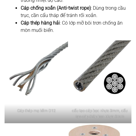
trường nhiệt độ cao.
Cáp chống xoắn (Anti-twist rope)
: Dùng trong cầu
trục, cần cẩu tháp để tránh rối xoắn.
Cáp thép hàng hải
: Có lớp mỡ bôi trơn chống ăn
mòn muối biển.
Cáp thép mạ kẽm D12
cấu tạo cáp bọc nhựa 3mm, cấu
tạo cáp thép bọc nhựa 3mm