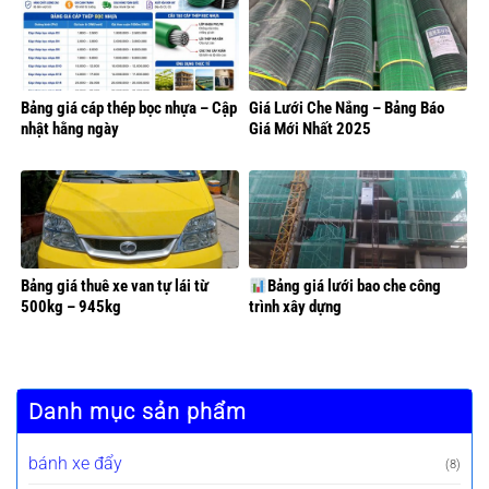
Bảng giá cáp thép bọc nhựa – Cập
Giá Lưới Che Nắng – Bảng Báo
nhật hằng ngày
Giá Mới Nhất 2025
Bảng giá thuê xe van tự lái từ
Bảng giá lưới bao che công
500kg – 945kg
trình xây dựng
Danh mục sản phẩm
bánh xe đẩy
(8)