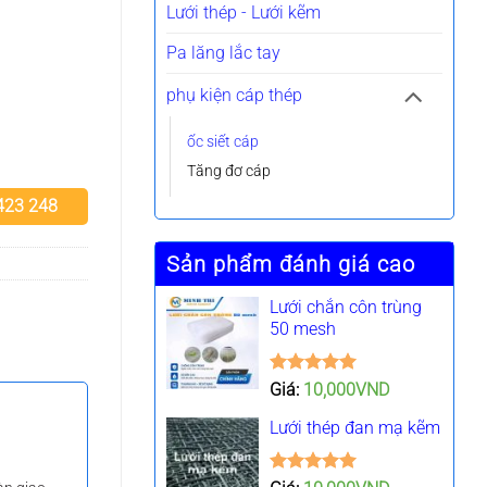
Lưới thép - Lưới kẽm
Pa lăng lắc tay
phụ kiện cáp thép
ốc siết cáp
Tăng đơ cáp
 423 248
D.
Sản phẩm đánh giá cao
Lưới chắn côn trùng
50 mesh
Được xếp
Giá:
10,000
VND
hạng
5.00
5 sao
Lưới thép đan mạ kẽm
Được xếp