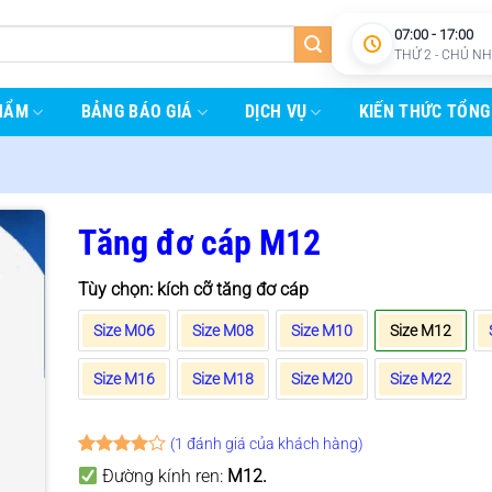
07:00 - 17:00
THỨ 2 - CHỦ N
HẨM
BẢNG BÁO GIÁ
DỊCH VỤ
KIẾN THỨC TỔNG
Tăng đơ cáp M12
Tùy chọn: kích cỡ tăng đơ cáp
Size M06
Size M08
Size M10
Size M12
Size M16
Size M18
Size M20
Size M22
(
1
đánh giá của khách hàng)
4
1
trên 5
Đường kính ren:
M12
.
dựa trên