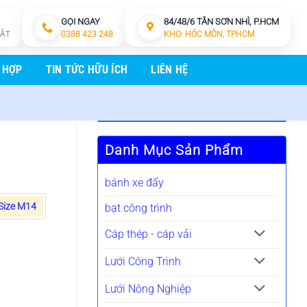
GỌI NGAY
84/48/6 TÂN SƠN NHÌ, P.HCM
HẬT
0388 423 248
KHO: HÓC MÔN, TPHCM
 HỢP
TIN TỨC HỮU ÍCH
LIÊN HỆ
Danh Mục Sản Phẩm
bánh xe đẩy
Size M14
bạt công trình
Cáp thép - cáp vải
Lưới Công Trình
Lưới Nông Nghiệp