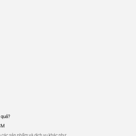
 quả?
HCM
 các sản phẩm và dịch vụ khác như: