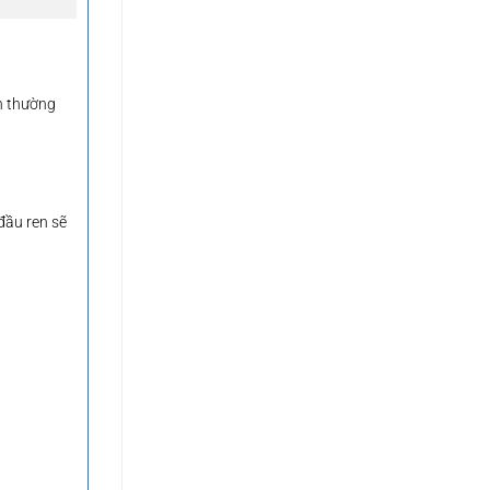
h thường
đầu ren sẽ