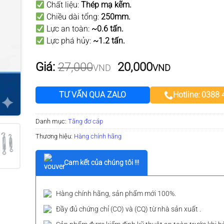
Chất liệu:
Thép mạ kẽm.
đánh giá
Chiều dài tổng:
250mm
.
Lực an toàn:
~0.6 tấn.
Lực phá hủy:
~1.2 tấn.
Giá
Giá
Giá:
27,000
20,000
VND
VND
gốc
hiện
là:
tại
TƯ VẤN QUA ZALO
Hotline: 0388
27,000VND.
là:
20,000VN
Danh mục:
Tăng đơ cáp
Thương hiệu:
Hàng chính hãng
Cam kết của chúng tôi !!!
Hàng chính hãng, sản phẩm mới 100%.
Đầy đủ chứng chỉ (CO) và (CQ) từ nhà sản xuất .