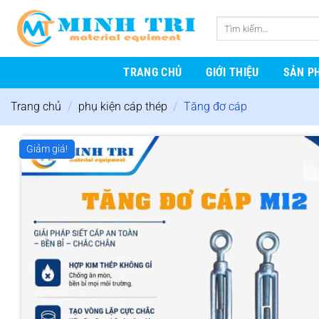
Bỏ
qua
Tìm
nội
kiếm:
dung
TRANG CHỦ
GIỚI THIỆU
SẢN P
Trang chủ
/
phụ kiện cáp thép
/
Tăng đơ cáp
Giảm giá!