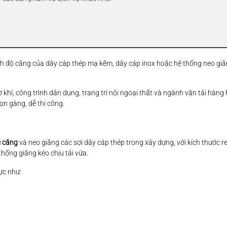
hỉnh độ căng của dây cáp thép mạ kẽm, dây cáp inox hoặc hệ thống neo giằ
khí, công trình dân dụng, trang trí nội ngoại thất và ngành vận tải hàng
ọn gàng, dễ thi công.
c căng
và neo giằng các sợi dây cáp thép trong xây dựng, với kích thước re
thống giằng kéo chịu tải vừa.
ực như: