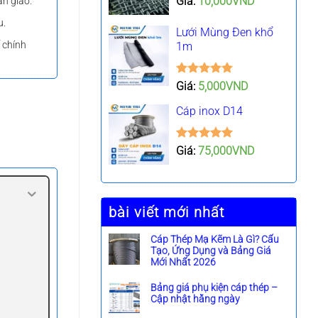
Giá:
10,000
VND
àn giao.
hạng
5.00
5 sao
u.
Lưới Mùng Đen khổ
ế chính
1m
Được xếp
Giá:
5,000
VND
hạng
5.00
5 sao
Cáp inox D14
Được xếp
Giá:
75,000
VND
hạng
5.00
5 sao
bài viết mới nhất
Cáp Thép Mạ Kẽm Là Gì? Cấu
Tạo, Ứng Dụng và Bảng Giá
Mới Nhất 2026
K
h
Bảng giá phụ kiện cáp thép –
ô
Cập nhật hằng ngày
n
K