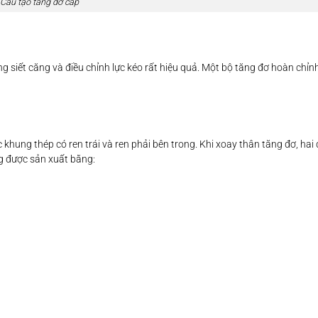
Cấu tạo tăng đơ cáp
 siết căng và điều chỉnh lực kéo rất hiệu quả. Một bộ tăng đơ hoàn chỉn
hung thép có ren trái và ren phải bên trong. Khi xoay thân tăng đơ, hai 
ng được sản xuất bằng: