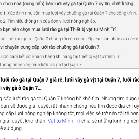
h chọn nhà (cung cấp) bán lưới vây gà tại Quận 7 uy tín, chất lượng
c 1: Xác định nhu cần mua lưới vây chuồng gà tại Quận 7 cho công trình.
 2: Tìm hiểu thông tin của đơn vị lưới nông nghiệp.
o bạn nên chọn mua lưới rào gà tại Thiết bị vật tư Minh Trí
goài lưới rào gà tại Quận 7 chúng tôi còn cung cấp các sản phẩm và các d
 vị chuyên cung cấp lưới rào chuồng gà tại Quận 7.
Luôn cam kết với khách hàng khi hàng tại thiết bị vật tư minh Trí.
Thông tin liên hệ mua lưới rào gà tại Quận 7
lưới rào gà tại Quận 7 giá rẻ, lưới vây gà vịt tại Quận 7, lưới rà
ới vây gà ở Quận 7…
g cấp lưới rào gà tại Quận 7 không hề khó tìm. Nhưng tìm được n
 bạn sẽ được giải quyết rất nhanh chóng nếu tìm được địa chỉ 
ng cấp lưới nông nghiệp không tốt, mọi việc sẽ trở nên tồi tệ hơn
 giải quyết khó khăn.
Vật tư Minh Trí
chia sẻ những kinh nghiệm
về sử dụng.