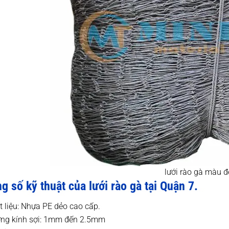
lưới rào gà màu 
g số kỹ thuật của lưới rào gà tại Quận 7.
t liệu: Nhựa PE dẻo cao сấp.
ng kính sợi: 1mm đến 2.5mm