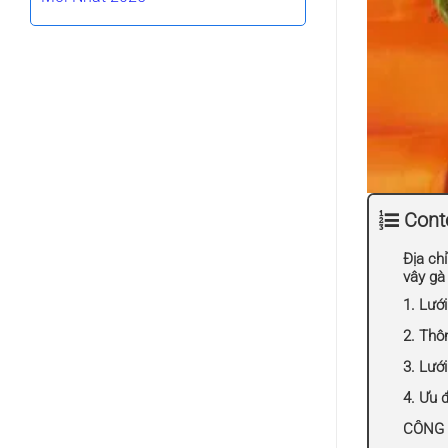
Cont
Địa chỉ
vây gà
1. Lưới
2. Thôn
3. Lưới
4. Ưu 
CÔNG T