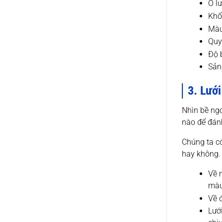
Ô l
Khổ
Màu
Quy
Độ 
Sản
3. Lưới
Nhìn bề ngo
nào để đán
Chúng ta có
hay không. 
Về 
màu
Về đ
Lướ