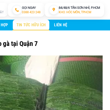
GỌI NGAY
84/48/6 TÂN SƠN NHÌ, P.HCM
HẬT
0388 423 248
KHO: HÓC MÔN, TPHCM
 HỢP
TIN TỨC HỮU ÍCH
LIÊN HỆ
 gà tại Quận 7