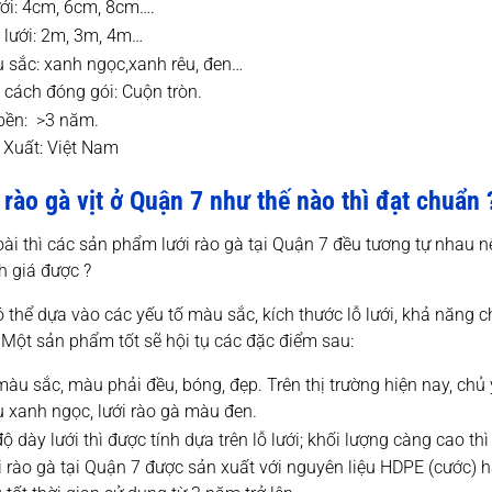
ưới: 4cm, 6cm, 8cm….
 lưới: 2m, 3m, 4m…
 sắc: xanh ngọc,xanh rêu, đen…
 cách đóng gói: Cuộn tròn.
bền: >3 năm.
 Xuất: Việt Nam
 rào gà vịt ở Quận 7 như thế nào thì đạt chuẩn 
ài thì các sản phẩm lưới rào gà tại Quận 7 đều tương tự nhau nê
h giá được ?
 thể dựa vào các yếu tố màu sắc, kích thước lỗ lưới, khả năng 
Một sản phẩm tốt sẽ hội tụ các đặc điểm sau:
màu sắc, màu phải đều, bóng, đẹp. Trên thị trường hiện nay, chủ 
 xanh ngọc, lưới rào gà màu đen.
ộ dày lưới thì được tính dựa trên lỗ lưới; khối lượng càng cao thì
i rào gà tại Quận 7 được sản xuất với nguyên liệu HDPE (cước) 