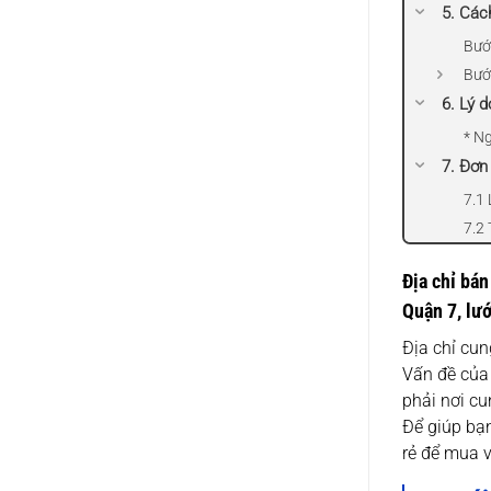
5. Các
Bướ
Bước
6. Lý d
* N
7. Đơn
7.1 
7.2 
Địa chỉ bán 
Quận 7, lư
Địa chỉ cun
Vấn đề của
phải nơi cu
Để giúp bạn
rẻ để mua 