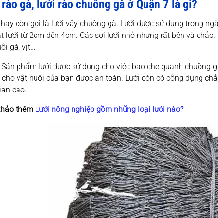
 rào gà, lưới rào chuồng gà ở Quận 7 là gì?
hay còn gọi là lưới vây chuồng gà. Lưới được sử dụng trong ngà
 lưới từ 2cm đến 4cm. Các sợi lưới nhỏ nhưng rất bền và chắc. 
i gà, vịt…
 Sản phẩm lưới được sử dụng cho việc bao che quanh chuồng 
 cho vật nuôi của bạn được an toàn. Lưới còn có công dụng chắn
ian cao.
hảo thêm
Lưới nông nghiệp gồm những loại lưới nào?