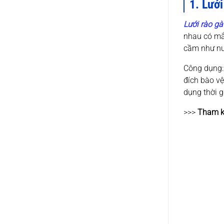
1. Lưới
Lưới rào gà
nhau có mắt
cầm như nuô
Công dụng:
đích bào vệ
dụng thời g
>>>
Tham k