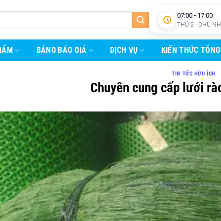
07:00 - 17:00
THỨ 2 - CHỦ N
HẨM
BẢNG BÁO GIÁ
DỊCH VỤ
KIẾN THỨC TỔNG
TIN TỨC HỮU ÍCH
Chuyên cung cấp lưới rào