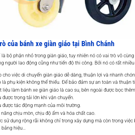
trò của bánh xe giàn giáo tại Bình Chánh
 là bộ phận nhỏ trong giàn giáo, tuy nhiên nó có vai trò vô cùn
ng người lao động cũng như tiến độ thi công. Bởi nó có rất nhiều 
p cho việc di chuyển giàn giáo dễ dàng, thuận lợi và nhanh chó
o là phụ kiện không thể thiếu. Để bảo đảm sự an toàn và thuận ti
 liệu làm bánh xe giàn giáo là cao su, bên ngoài được bọc thêm 
 được trọng tải lớn khi vận chuyển.
u được tác động mạnh của môi trường.
 năng chịu mòn, chịu độ ẩm và hóa chất cao.
c sử dụng rộng rãi không chỉ trong xây dựng mà còn trong việc bả
, bảng hiệu…