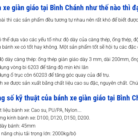
 xe giàn giáo tại Bình Chánh như thế nào thì đ
ài thì các sản phẩm đều tương tự nhau nên rất khó để biết đượ
 thể dựa vào các yếu tố như: độ dày của càng thép, ống thép, đ
bánh xe có tốt hay không. Một sản phẩm tốt sẽ hội tụ các đặc 
độ dày càng thép: ống thép giàn giáo dày 3 mm, dài 200mm, ốn
dụng vòng bi 6203 để tăng độ mịn khi lăn
dụng ổ trục côn 60203 để tăng góc quay của đế trụ.
h xe được sản xuất bằng chất liệu cao su đặc, nguyên chất. Ch
g số kỹ thuật của bánh xe giàn giáo tại Bình C
t liệu bánh xe: Cao su, PU/PA, Nylon….
ng kính bánh xe: D100, D120, D150, D200.
dày bánh: 45mm
 năng chịu tải trọng lớn: 2000kg/bộ