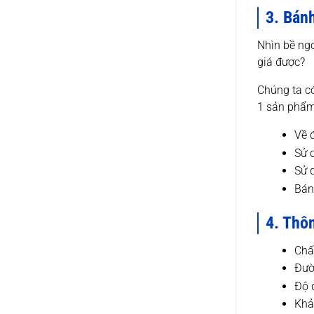
3. Bánh
Nhìn bề ngo
giá được?
Chúng ta có
1 sản phẩm 
Về 
Sử 
Sử 
Bán
4. Thôn
Chấ
Đườ
Độ 
Khả