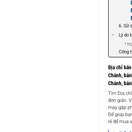
6. Sử 
Lý do 
* N
Công t
Địa chỉ bán
Chánh, bánh
Chánh, bán
Tìm Địa chỉ
đơn giản. V
may gặp phả
Để giúp bạn
rẻ để mua 