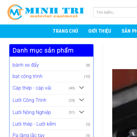
Bỏ
qua
Tìm
nội
kiếm:
dung
TRANG CHỦ
GIỚI THIỆU
SẢN P
Danh mục sản phẩm
bánh xe đẩy
(8)
bạt công trình
(10)
Cáp thép - cáp vải
(43)
Lưới Công Trình
(23)
Lưới Nông Nghiệp
(51)
Lưới thép - Lưới kẽm
(5)
Pa lăng lắc tay
(5)