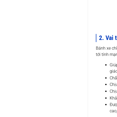
2. Vai 
Bánh xe chỉ
tới tính mạ
Giú
giá
Chất
Chịu
Chị
Khả
Đượ
cao