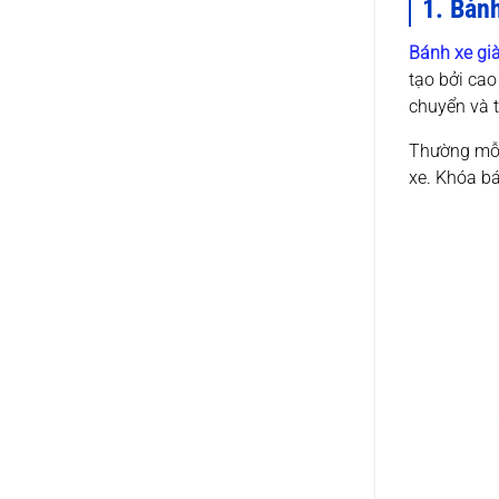
1. Bánh
Bánh xe gi
tạo bởi cao
chuyển và t
Thường mỗi
xe. Khóa bá