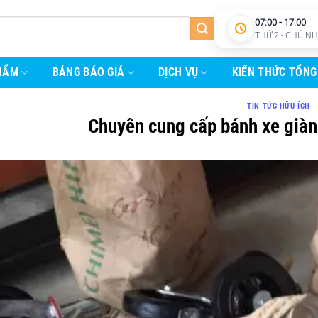
07:00 - 17:00
THỨ 2 - CHỦ N
HẨM
BẢNG BÁO GIÁ
DỊCH VỤ
KIẾN THỨC TỔNG
TIN TỨC HỮU ÍCH
Chuyên cung cấp bánh xe giàn