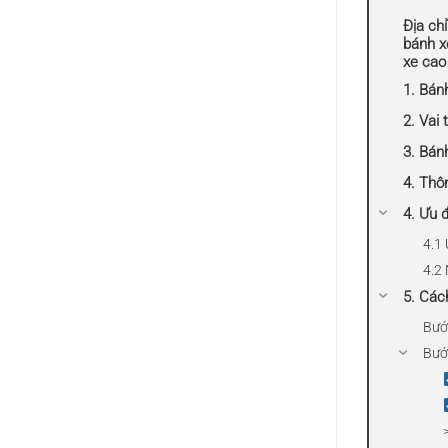
Địa chỉ
bánh x
xe cao
1. Bánh
2. Vai 
3. Bán
4. Thô
4. Ưu 
4.1
4.2
5. Các
Bướ
Bước