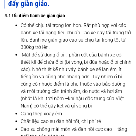
đẩy giàn giáo.
4.1 Ưu điểm bánh xe giàn giáo
Có thể chịu tải trọng lớn hơn. Rất phù hợp với các
bánh xe tải nặng tiêu chuẩn Các xe đẩy tải trung trở
lên. Bánh xe giàn giáo cao su chịu tải trọng tốt từ
300kg trở lên.
Mặt đế sử dụng ổ bi : phần cốt của bánh xe có
thiết kế để chứa ổ bi (bi vòng, bi đũa hoặc ổ bi chính
xác). Nhờ thiết kế như vậy, bánh xe sẽ lăn êm, ít
tiếng ồn và cũng nhẹ nhàng hơn. Tuy nhiên ổ bi
cũng có nhược điểm là phụ thuộc vào bảo dưỡng
và môi trường cần tránh ẩm, do nước và hơi ẩm
(nhất là khi trời nồm –khí hậu đặc trưng của Việt
Nam) có thể gây két và gỉ vòng bi
Càng thép xoay êm
Chất liệu cao su đàn hồi tốt, chi phí rẻ
Cao su chống mài mòn và đàn hồi cực cao – tăng