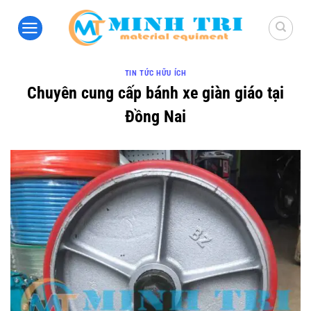
Bỏ
qua
nội
dung
TIN TỨC HỮU ÍCH
Chuyên cung cấp bánh xe giàn giáo tại
Đồng Nai