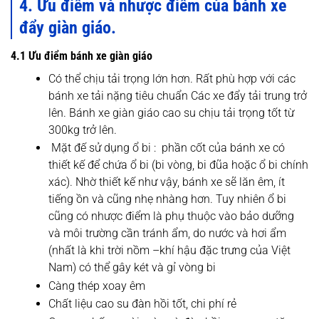
4. Ưu điểm và nhược điểm của bánh xe
đẩy giàn giáo.
4.1 Ưu điểm bánh xe giàn giáo
Có thể chịu tải trọng lớn hơn. Rất phù hợp với các
bánh xe tải nặng tiêu chuẩn Các xe đẩy tải trung trở
lên. Bánh xe giàn giáo cao su chịu tải trọng tốt từ
300kg trở lên.
Mặt đế sử dụng ổ bi : phần cốt của bánh xe có
thiết kế để chứa ổ bi (bi vòng, bi đũa hoặc ổ bi chính
xác). Nhờ thiết kế như vậy, bánh xe sẽ lăn êm, ít
tiếng ồn và cũng nhẹ nhàng hơn. Tuy nhiên ổ bi
cũng có nhược điểm là phụ thuộc vào bảo dưỡng
và môi trường cần tránh ẩm, do nước và hơi ẩm
(nhất là khi trời nồm –khí hậu đặc trưng của Việt
Nam) có thể gây két và gỉ vòng bi
Càng thép xoay êm
Chất liệu cao su đàn hồi tốt, chi phí rẻ