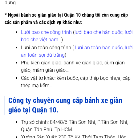
dựng.
* Ngoài bánh xe giàn giáo tại Quận 10 chúng tôi còn cung cấp
các sản phẩm và các dịch vụ khác như:
Lưới bao che công trình
(
lưới bao che hàn quốc
,
lưới
bao che việt nam
…)
Lưới an toàn công trình (
lưới an toàn hàn quốc
,
lưới
an toàn sợi dù trắng
)
Phụ kiện giàn giáo: bánh xe giàn giáo, cùm giàn
giáo, mâm giàn giáo…
Các vật tư khác: kẽm buộc, cáp thép bọc nhựa, cáp
thép mạ kẽm…
Công ty chuyên cung cấp bánh xe giàn
giáo tại
Quận 10
.
Trụ sở chính: 84/48/6 Tân Sơn Nhì, P.Tân Sơn Nhì,
Quận Tân Phú. Tp.HCM.
Xưởng Sản Xuất: 230 Tô Ký, Thới Tam Thôn, Hóc