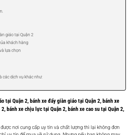
m.
àn giáo tại Quận 2
 của khách hàng
và lựa chọn
à các dịch vụ khác như:
iáo tại Quận 2, bánh xe đẩy giàn giáo tại Quận 2, bánh xe
 2, bánh xe chịu lực tại Quận 2, bánh xe cao su tại Quận 2,
được nơi cung cấp uy tín và chất lượng thì lại không đơn
a chỉ uy tín để mua về sử dụng. Nhưng nếu bạn không may