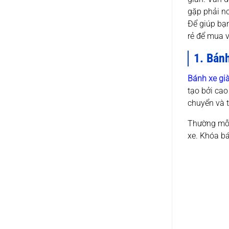
gặp phải nơ
Để giúp bạn
rẻ để mua 
1. Bánh
Bánh xe gi
tạo bởi cao
chuyển và t
Thường mỗi
xe. Khóa bá