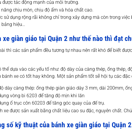
u được tác động mạnh của môi trường.
 năng chịu mòn, chịu độ ẩm và hóa chất cao.
c sử dụng rộng rãi không chỉ trong xây dựng mà còn trong việc bả
, bảng hiệu…
 xe giàn giáo tại Quận 2 như thế nào thì đạt c
ài thì các sản phẩm đều tương tự nhau nên rất khó để biết đượ
 thể dựa vào các yếu tố như: độ dày của càng thép, ống thép, đ
bánh xe có tốt hay không. Một sản phẩm tốt sẽ hội tụ các đặc 
độ dày càng thép: ống thép giàn giáo dày 3 mm, dài 200mm, ốn
dụng vòng bi 6203 để tăng độ mịn khi lăn
dụng ổ trục côn 60203 để tăng góc quay của đế trụ.
h xe được sản xuất bằng chất liệu cao su đặc, nguyên chất. Ch
g số kỹ thuật của bánh xe giàn giáo tại Quận 2