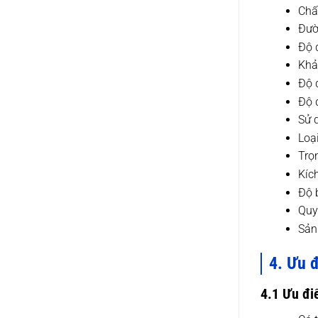
Chấ
Đườ
Độ 
Khả
Độ 
Độ 
Sử 
Loạ
Trọ
Kíc
Độ 
Quy
Sản
4. Ưu 
4.1 Ưu đi