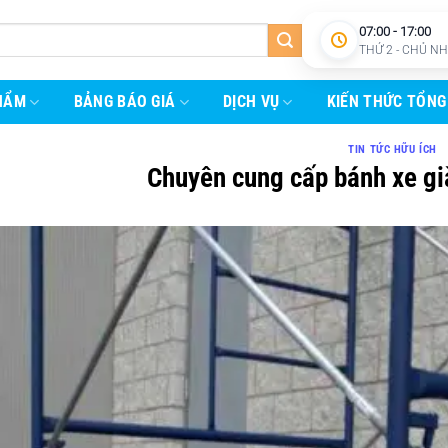
07:00 - 17:00
THỨ 2 - CHỦ N
HẨM
BẢNG BÁO GIÁ
DỊCH VỤ
KIẾN THỨC TỔNG
TIN TỨC HỮU ÍCH
Chuyên cung cấp bánh xe gi