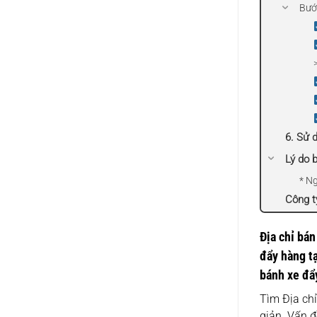
Bước
6. Sử 
Lý do 
* N
Công t
Địa chỉ bán
đẩy hàng tạ
bánh xe đẩ
Tìm Địa chỉ
giản. Vấn 