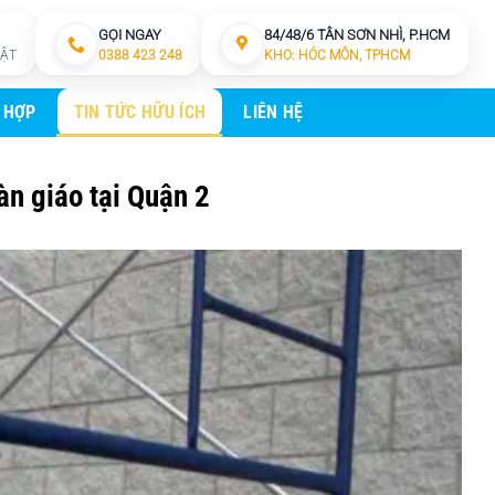
GỌI NGAY
84/48/6 TÂN SƠN NHÌ, P.HCM
HẬT
0388 423 248
KHO: HÓC MÔN, TPHCM
 HỢP
TIN TỨC HỮU ÍCH
LIÊN HỆ
àn giáo tại Quận 2