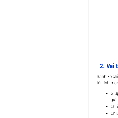
2. Vai 
Bánh xe chỉ
tới tính mạ
Giú
giá
Chất
Chịu