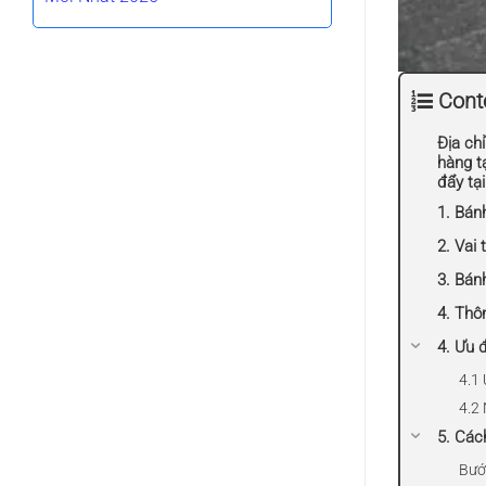
Cont
Địa chỉ
hàng t
đẩy tạ
1. Bánh
2. Vai 
3. Bán
4. Thô
4. Ưu 
4.1
4.2
5. Các
Bướ