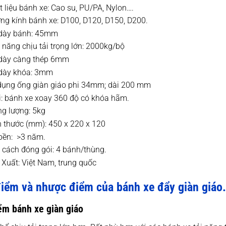
t liệu bánh xe: Cao su, PU/PA, Nylon….
ng kính bánh xe: D100, D120, D150, D200.
dày bánh: 45mm
 năng chịu tải trọng lớn: 2000kg/bộ
dày càng thép 6mm
dày khóa: 3mm
dụng ống giàn giáo phi 34mm; dài 200 mm
i: bánh xe xoay 360 độ có khóa hãm.
ng lượng: 5kg
h thước (mm): 450 x 220 x 120
bền: >3 năm.
 cách đóng gói: 4 bánh/thùng.
 Xuất: Việt Nam, trung quốc
điểm và nhược điểm của bánh xe đẩy giàn giáo.
ểm bánh xe giàn giáo