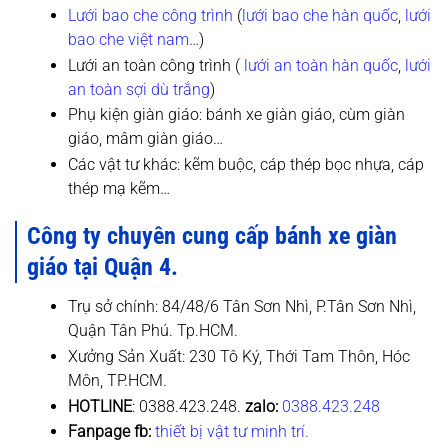
Lưới bao che công trình
(
lưới bao che hàn quốc
,
lưới
bao che việt nam
…)
Lưới an toàn công trình (
lưới an toàn hàn quốc
,
lưới
an toàn sợi dù trắng
)
Phụ kiện giàn giáo: bánh xe giàn giáo, cùm giàn
giáo, mâm giàn giáo…
Các vật tư khác: kẽm buộc, cáp thép bọc nhựa, cáp
thép mạ kẽm…
Công ty chuyên cung cấp bánh xe giàn
giáo tại
Quận 4
.
Trụ sở chính: 84/48/6 Tân Sơn Nhì, P.Tân Sơn Nhì,
Quận Tân Phú. Tp.HCM.
Xưởng Sản Xuất: 230 Tô Ký, Thới Tam Thôn, Hóc
Môn, TP.HCM.
HOTLINE
: 0388.423.248.
zalo:
0388.423.248
Fanpage fb:
thiết bị vật tư minh trí.