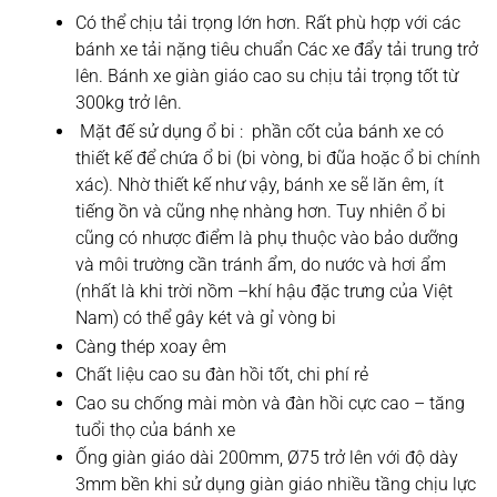
Có thể chịu tải trọng lớn hơn. Rất phù hợp với các
bánh xe tải nặng tiêu chuẩn Các xe đẩy tải trung trở
lên. Bánh xe giàn giáo cao su chịu tải trọng tốt từ
300kg trở lên.
Mặt đế sử dụng ổ bi : phần cốt của bánh xe có
thiết kế để chứa ổ bi (bi vòng, bi đũa hoặc ổ bi chính
xác). Nhờ thiết kế như vậy, bánh xe sẽ lăn êm, ít
tiếng ồn và cũng nhẹ nhàng hơn. Tuy nhiên ổ bi
cũng có nhược điểm là phụ thuộc vào bảo dưỡng
và môi trường cần tránh ẩm, do nước và hơi ẩm
(nhất là khi trời nồm –khí hậu đặc trưng của Việt
Nam) có thể gây két và gỉ vòng bi
Càng thép xoay êm
Chất liệu cao su đàn hồi tốt, chi phí rẻ
Cao su chống mài mòn và đàn hồi cực cao – tăng
tuổi thọ của bánh xe
Ống giàn giáo dài 200mm, Ø75 trở lên với độ dày
3mm bền khi sử dụng giàn giáo nhiều tầng chịu lực