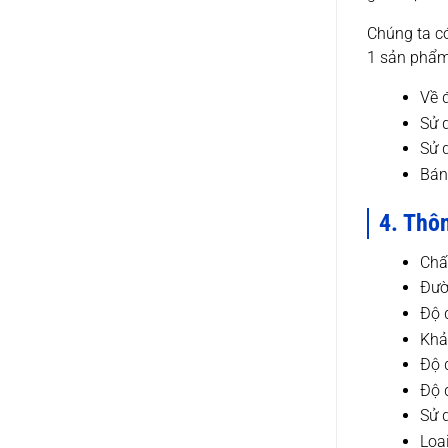
Chúng ta có
1 sản phẩm 
Về 
Sử 
Sử 
Bán
4. Thôn
Chấ
Đườ
Độ 
Khả
Độ 
Độ 
Sử 
Loạ