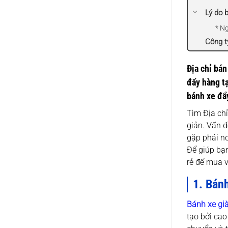
Lý do 
* N
Công t
Địa chỉ bán
đẩy hàng tạ
bánh xe đẩ
Tìm Địa chỉ
giản. Vấn 
gặp phải nơ
Để giúp bạn
rẻ để mua 
1. Bánh
Bánh xe gi
tạo bởi cao