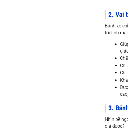
2. Vai 
Bánh xe chỉ
tới tính mạ
Giú
giá
Chất
Chịu
Chị
Khả
Đượ
cao
3. Bánh
Nhìn bề ngo
giá được?