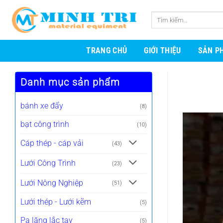
Bỏ
qua
Tìm
nội
kiếm:
dung
TRANG CHỦ
GIỚI THIỆU
SẢN P
Danh mục sản phẩm
bánh xe đẩy
(8)
bạt công trình
(10)
Cáp thép - cáp vải
(43)
Lưới Công Trình
(23)
Lưới Nông Nghiệp
(51)
Lưới thép - Lưới kẽm
(5)
Pa lăng lắc tay
(5)