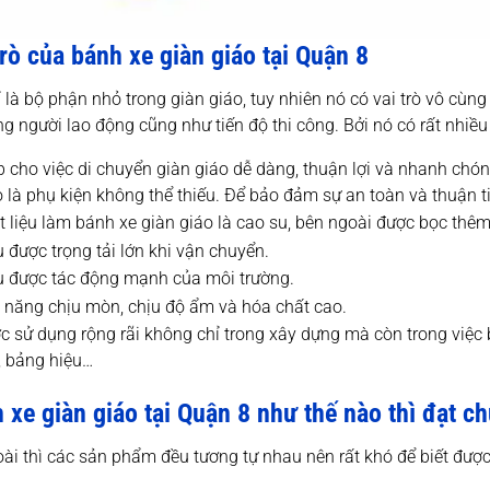
trò của bánh xe giàn giáo tại Quận 8
 là bộ phận nhỏ trong giàn giáo, tuy nhiên nó có vai trò vô cùn
ng người lao động cũng như tiến độ thi công. Bởi nó có rất nhiều 
p cho việc di chuyển giàn giáo dễ dàng, thuận lợi và nhanh chó
o là phụ kiện không thể thiếu. Để bảo đảm sự an toàn và thuận ti
 liệu làm bánh xe giàn giáo là cao su, bên ngoài được bọc thêm 
 được trọng tải lớn khi vận chuyển.
u được tác động mạnh của môi trường.
 năng chịu mòn, chịu độ ẩm và hóa chất cao.
c sử dụng rộng rãi không chỉ trong xây dựng mà còn trong việc bả
, bảng hiệu…
 xe giàn giáo tại Quận 8 như thế nào thì đạt c
ài thì các sản phẩm đều tương tự nhau nên rất khó để biết đượ