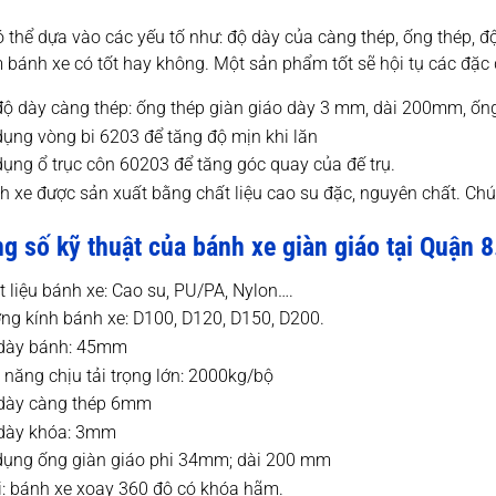
 thể dựa vào các yếu tố như: độ dày của càng thép, ống thép, đ
bánh xe có tốt hay không. Một sản phẩm tốt sẽ hội tụ các đặc 
độ dày càng thép: ống thép giàn giáo dày 3 mm, dài 200mm, ốn
dụng vòng bi 6203 để tăng độ mịn khi lăn
dụng ổ trục côn 60203 để tăng góc quay của đế trụ.
h xe được sản xuất bằng chất liệu cao su đặc, nguyên chất. Ch
g số kỹ thuật của bánh xe giàn giáo tại Quận 8
t liệu bánh xe: Cao su, PU/PA, Nylon….
ng kính bánh xe: D100, D120, D150, D200.
dày bánh: 45mm
 năng chịu tải trọng lớn: 2000kg/bộ
dày càng thép 6mm
dày khóa: 3mm
dụng ống giàn giáo phi 34mm; dài 200 mm
i: bánh xe xoay 360 độ có khóa hãm.