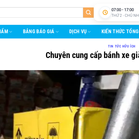
07:00 - 17:00
THỨ 2 - CHỦ N
HẨM
BẢNG BÁO GIÁ
DỊCH VỤ
KIẾN THỨC TỔNG
TIN TỨC HỮU ÍCH
Chuyên cung cấp bánh xe gi