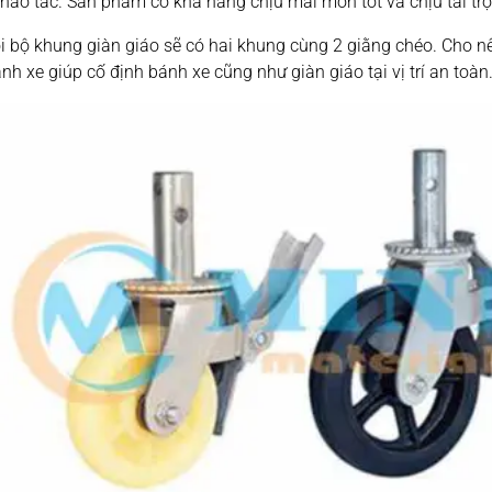
hao tác. Sản phẩm có khả năng chịu mài mòn tốt và chịu tải trọ
 bộ khung giàn giáo sẽ có hai khung cùng 2 giằng chéo. Cho nê
nh xe giúp cố định bánh xe cũng như giàn giáo tại vị trí an toàn