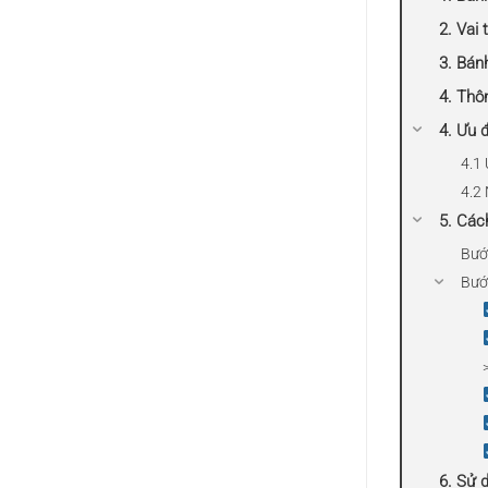
2. Vai 
3. Bán
4. Thô
4. Ưu 
4.1
4.2
5. Các
Bướ
Bước
6. Sử 