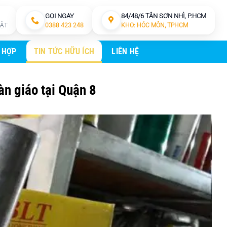
GỌI NGAY
84/48/6 TÂN SƠN NHÌ, P.HCM
HẬT
0388 423 248
KHO: HÓC MÔN, TPHCM
 HỢP
TIN TỨC HỮU ÍCH
LIÊN HỆ
àn giáo tại Quận 8