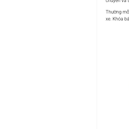
chuyển và t
Thường mỗi
xe. Khóa bá