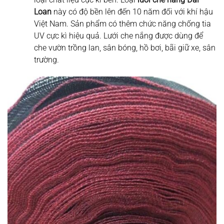
Loan
này có độ bền lên đến 10 năm đối với khí hậu
Việt Nam. Sản phẩm có thêm chức năng chống tia
UV cực kì hiệu quả. Lưới che nắng được dùng để
che vườn trồng lan, sân bóng, hồ bơi, bãi giữ xe, sân
trường.