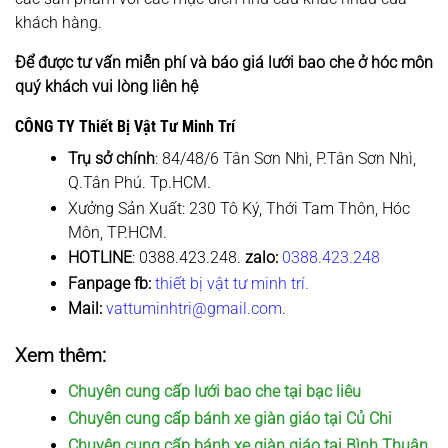
khách hàng.
Để được tư vấn miễn phí và báo giá lưới bao che ở hóc môn
quý khách vui lòng liên hệ
CÔNG TY Thiết Bị Vật Tư Minh Trí
Trụ sở chính
: 84/48/6 Tân Sơn Nhì, P.Tân Sơn Nhì,
Q.Tân Phú. Tp.HCM.
Xưởng Sản Xuất: 230 Tô Ký, Thới Tam Thôn, Hóc
Môn, TP.HCM.
HOTLINE
: 0388.423.248.
zalo:
0388.423.248
Fanpage fb:
thiết bị vật tư minh trí.
Mail:
vattuminhtri@gmail.com
.
Xem thêm:
Chuyên cung cấp lưới bao che tại bạc liêu
Chuyên cung cấp bánh xe giàn giáo tại Củ Chi
Chuyên cung cấp bánh xe giàn giáo tại Bình Thuận