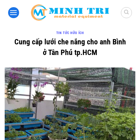
Bỏ
qua
nội
dung
TIN TỨC HỮU ÍCH
Cung cấp lưới che nắng cho anh Bình
ở Tân Phú tp.HCM