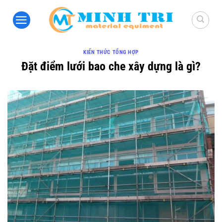
Bỏ
qua
nội
dung
KIẾN THỨC TỔNG HỢP
Đặt điểm lưới bao che xây dựng là gì?