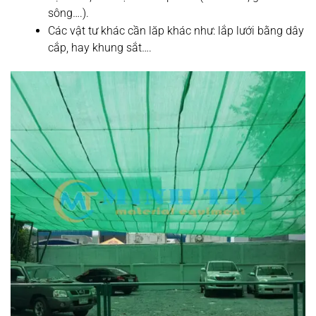
sông….).
Các vật tư khác cần lăp khác như: lắp lưới bằng dây
cắp, hay khung sắt….