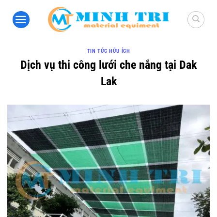
Bỏ
qua
nội
dung
TIN TỨC HỮU ÍCH
Dịch vụ thi công lưới che nắng tại Dak
Lak