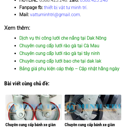
HOTLINE
: 0388.423.248.
zalo:
0388.423.248
Fanpage fb:
thiết bị vật tư minh trí.
Mail:
vattuminhtri@gmail.com
.
Xem thêm:
Dịch vụ thi công lưới che nắng tại Dak Nông
Chuyên cung cấp lưới rào gà tại Cà Mau
Chuyên cung cấp lưới rào gà tại tây ninh
Chuyên cung cấp lưới bao che tại dak lak
Bảng giá phụ kiện cáp thép – Cập nhật hằng ngày
Bài viết cùng chủ đề:
Chuyên cung cấp bánh xe giàn
Chuyên cung cấp bánh xe giàn