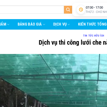
07:00 - 17:00
THỨ 2 - CHỦ N
HẨM
BẢNG BÁO GIÁ
DỊCH VỤ
KIẾN THỨC TỔNG
TIN TỨC HỮU ÍCH
Dịch vụ thi công lưới che 