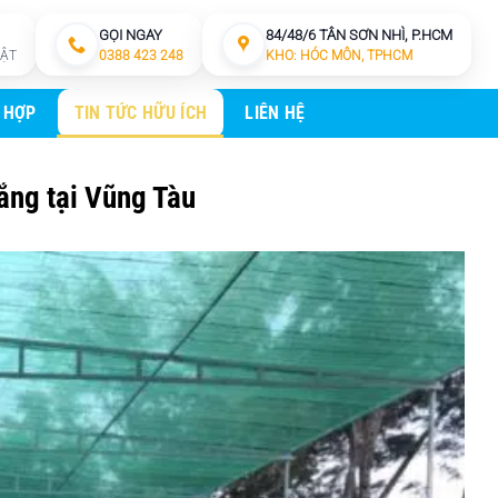
GỌI NGAY
84/48/6 TÂN SƠN NHÌ, P.HCM
HẬT
0388 423 248
KHO: HÓC MÔN, TPHCM
 HỢP
TIN TỨC HỮU ÍCH
LIÊN HỆ
nắng tại Vũng Tàu