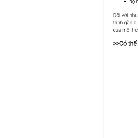
độ b
Đối với nhu
trình gần b
của môi tr
>>Có thể