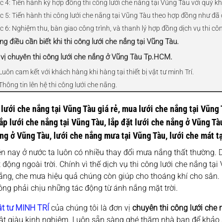
 4: Tiến hành ký hợp đồng thi công lưới che nắng tại Vũng Tàu với quý kh
c 5: Tiến hành thi công lưới che nắng tại Vũng Tàu theo hợp đồng như đã 
 6: Nghiệm thu, bàn giao công trình, và thanh lý hợp đồng dịch vụ thi côn
ng điều cần biết khi thi công lưới che nắng tại Vũng Tàu.
 vị chuyên thi công lưới che nắng ở Vũng Tàu Tp.HCM.
Luôn cam kết với khách hàng khi hàng tại thiết bị vật tư minh Trí.
Thông tin lên hệ thi công lưới che nắng.
 lưới che nắng tại Vũng Tàu giá rẻ, mua lưới che nắng tại Vũng 
ắp lưới che nắng tại Vũng Tàu, lắp đặt lưới che nắng ở Vũng Tàu,
ng ở Vũng Tàu, lưới che nắng mưa tại Vũng Tàu, lưới che mát t
iện nay ở nước ta luôn có nhiều thay đổi mưa nắng thất thường.
 động ngoài trời. Chính vì thế dịch vụ thi công lưới che nắng tạ
ắng, che mưa hiệu quả chúng còn giúp cho thoáng khí cho sân.
hông phải chịu những tác động từ ánh nắng mặt trời.
ật tư MINH TRÍ
của chúng tôi là đơn vị
chuyên
thi công lưới che
uật giàu kinh nghiệm. Luôn sẵn sàng ghé thăm nhà bạn để khảo sá