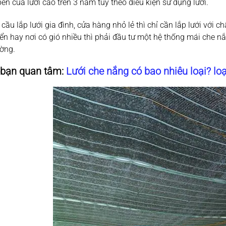
ền của lưới cao trên 3 năm tùy theo điều kiện sử dụng lưới.
 cầu lắp lưới gia đình, cửa hàng nhỏ lẻ thì chỉ cần lắp lưới với 
iển hay nơi có gió nhiều thì phải đầu tư một hệ thống mái che n
ường.
 bạn quan tâm:
Lưới che nắng có bao nhiêu loại? loạ