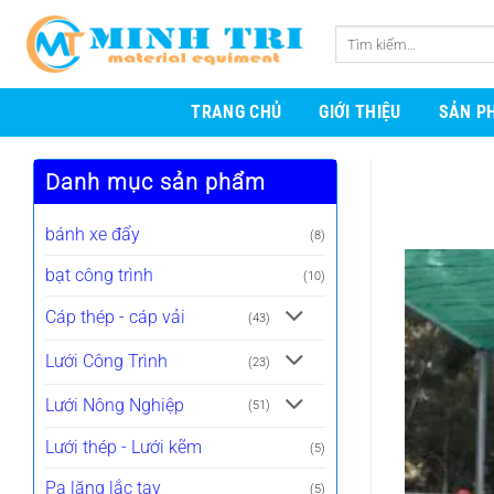
Bỏ
qua
Tìm
nội
kiếm:
dung
TRANG CHỦ
GIỚI THIỆU
SẢN P
Danh mục sản phẩm
bánh xe đẩy
(8)
bạt công trình
(10)
Cáp thép - cáp vải
(43)
Lưới Công Trình
(23)
Lưới Nông Nghiệp
(51)
Lưới thép - Lưới kẽm
(5)
Pa lăng lắc tay
(5)