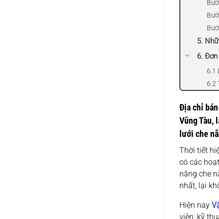
Bước
Bướ
Bước
5. Nhữ
6. Đơn
6.1 
6.2 
Địa chỉ bán
Vũng Tàu, l
lưới che nắ
Thời tiết h
có các hoạt
năng che n
nhất, lại k
Hiện nay
V
viên, kỹ th