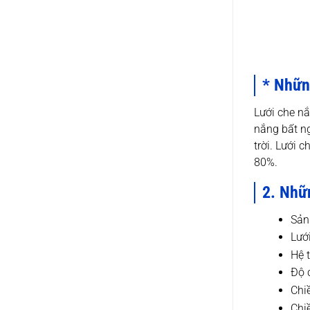
* Những
Lưới che nắ
nắng bất ng
trời. Lưới 
80%.
2. Nhữn
Sản
Lướ
Hệ 
Độ 
Chi
Chi