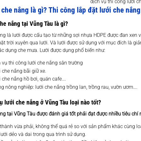
dịch vụ thi công lưới 
 che nắng là gì? Thi công lắp đặt lưới che nắng
he nắng tại Vũng Tàu là gì?
ng là lưới được cấu tạo từ những sợi nhựa HDPE được đan xen v
t trời xuyên qua lưới. Và lưới được sử dụng với mục đích là gi
tác dụng che mưa. Lưới được dụng phổ biến như:
h vụ thi công lưới che nắng sân trường
 che nắng bãi giữ xe.
i che nắng hồ bơi, quán cafe….
ng nông nghiệp: lưới che nắng trồng lan, trồng rau, vườn ươm….
ụ lưới che nắng ở Vũng Tàu loại nào tốt?
ắng tại Vũng Tàu
được đánh giá tốt phải đạt được nhiều tiêu chí 
 thành vừa phải, không thể quá rẻ so với sản phẩm khác cùng lo
lưới dẻo và dai trong qua trình sử dụng.