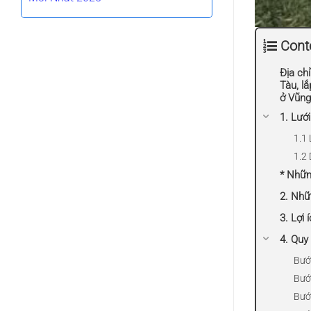
Cont
Địa ch
Tàu, lắ
ở Vũng
1. Lưới
1.1 
1.2 
* Nhữn
2. Nhữ
3. Lợi 
4. Quy 
Bướ
Bướ
Bướ