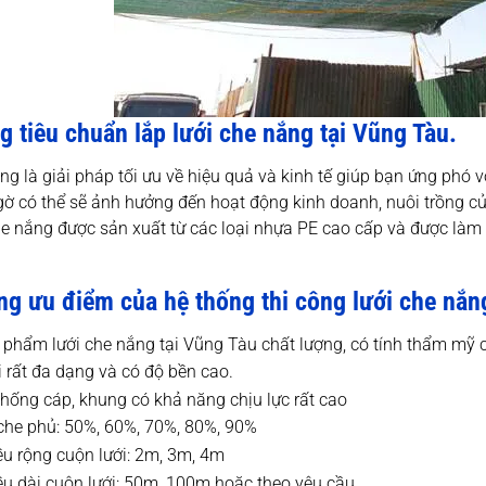
 tiêu chuẩn lắp lưới che nắng tại Vũng Tàu.
ng là giải pháp tối ưu về hiệu quả và kinh tế giúp bạn ứng phó v
ờ có thể sẽ ảnh hưởng đến hoạt động kinh doanh, nuôi trồng của
che nắng được sản xuất từ các loại nhựa PE cao cấp và được làm v
g ưu điểm của hệ thống thi công lưới che nắng 
 phẩm lưới che nắng tại Vũng Tàu chất lượng, có tính thẩm mỹ 
i rất đa dạng và có độ bền cao.
thống cáp, khung có khả năng chịu lực rất cao
che phủ: 50%, 60%, 70%, 80%, 90%
ều rộng cuộn lưới: 2m, 3m, 4m
ều dài cuộn lưới: 50m, 100m hoặc theo yêu cầu