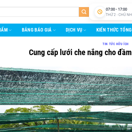
07:00 - 17:00
THỨ 2 - CHỦ N
HẨM
BẢNG BÁO GIÁ
DỊCH VỤ
KIẾN THỨC TỔNG
TIN TỨC HỮU ÍCH
Cung cấp lưới che nắng cho đầm