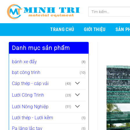
Bỏ
qua
Tìm
nội
kiếm:
dung
TRANG CHỦ
GIỚI THIỆU
SẢN P
Danh mục sản phẩm
bánh xe đẩy
(8)
bạt công trình
(10)
Cáp thép - cáp vải
(43)
Lưới Công Trình
(23)
Lưới Nông Nghiệp
(51)
Lưới thép - Lưới kẽm
(5)
Pa lăng lắc tay
(5)