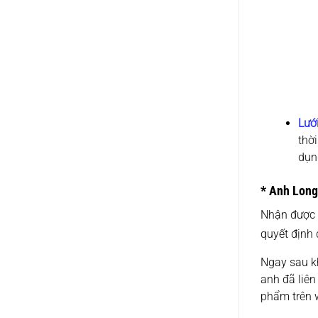
Lướ
thờ
dụn
* Anh Long
Nhận được y
quyết định
Ngay sau kh
anh đã liên
phẩm trên 