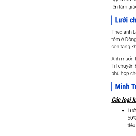
lên làm già
Lưới ch
Theo anh Lo
tôm ở Đồng
còn tăng kh
Anh muốn tì
Trí chuyên 
phù hợp ch
Minh T
Các loại 
Lướ
50%
tiê