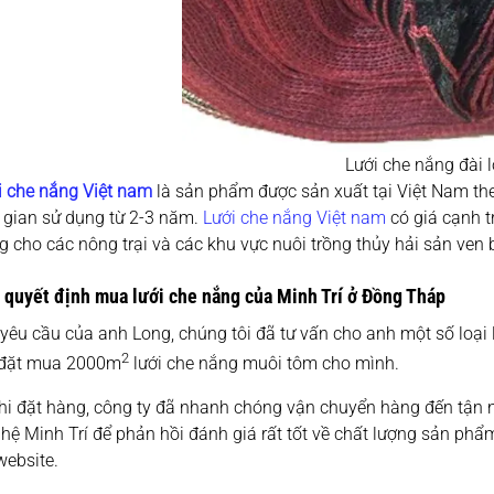
Lưới che nắng đài 
i che nắng Việt nam
là sản phẩm được sản xuất tại Việt Nam th
i gian sử dụng từ 2-3 năm.
Lưới che nắng Việt nam
có giá cạnh t
g cho các nông trại và các khu vực nuôi trồng thủy hải sản ven 
 quyết định mua lưới che nắng của Minh Trí ở Đồng Tháp
êu cầu của anh Long, chúng tôi đã tư vấn cho anh một số loại l
2
 đặt mua 2000m
lưới che nắng muôi tôm cho mình.
i đặt hàng, công ty đã nhanh chóng vận chuyển hàng đến tận nhà
 hệ Minh Trí để phản hồi đánh giá rất tốt về chất lượng sản p
website.