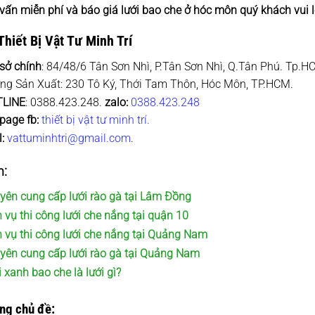
vấn miễn phí và báo giá lưới bao che ở hóc môn quý khách vui l
hiết Bị Vật Tư Minh Trí
 sở chính
: 84/48/6 Tân Sơn Nhì, P.Tân Sơn Nhì, Q.Tân Phú. Tp.H
ng Sản Xuất: 230 Tô Ký, Thới Tam Thôn, Hóc Môn, TP.HCM.
LINE
: 0388.423.248.
zalo:
0388.423.248
page fb:
thiết bị vật tư minh trí.
:
vattuminhtri@gmail.com
.
:
yên cung cấp lưới rào gà tại Lâm Đồng
 vụ thi công lưới che nắng tại quận 10
h vụ thi công lưới che nắng tại Quảng Nam
yên cung cấp lưới rào gà tại Quảng Nam
 xanh bao che là lưới gì?
ùng chủ đề: