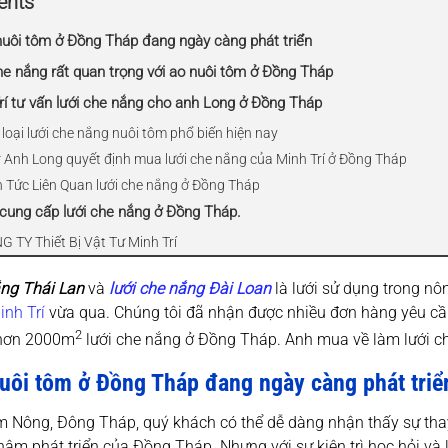
ents
uôi tôm ở Đồng Tháp đang ngày càng phát triển
he nắng rất quan trọng với ao nuôi tôm ở Đồng Tháp
rí tư vấn lưới che nắng cho anh Long ở Đồng Tháp
loại lưới che nắng nuôi tôm phổ biến hiện nay
* Anh Long quyết định mua lưới che nắng của Minh Trí ở Đồng Tháp
in Tức Liên Quan lưới che nắng ở Đồng Tháp
 cung cấp lưới che nắng ở Đồng Tháp.
G TY Thiết Bị Vật Tư Minh Trí
ắng Thái Lan
và
lưới che nắng Đài Loan
là lưới sử dụng trong n
inh Trí
vừa qua. Chúng tôi đã nhận được nhiều đơn hàng yêu cầ
2
hơn 2000m
lưới che nắng ở Đồng Tháp. Anh mua về làm lưới c
uôi tôm ở Đồng Tháp đang ngày càng phát triể
 Nông, Đông Tháp, quý khách có thể dễ dàng nhận thấy sự thay 
ậm phát triển của Đồng Tháp. Nhưng với sự kiên trì học hỏi và 