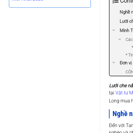
Cont
Nghề n
Lưới c
Minh T
Các 
* T
Đơn vị
CÔN
Lưới che n
tại
Vật tư M
Long mua 
Nghề n
Đến với Tam
nghèo và ch