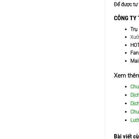
Để được tư 
CÔNG TY T
Trụ
Xưở
HOT
Fan
Mail
Xem thêm
Chu
Dịch
Dịc
Chu
Lưới
Bài viết c