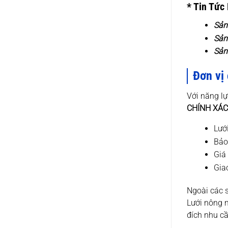
* Tin Tức
Sả
Sả
Sả
Đơn vị
Với năng lự
CHÍNH XÁC 
Lướ
Bảo
Giá 
Gia
Ngoài các
Lưới nông n
đích nhu c