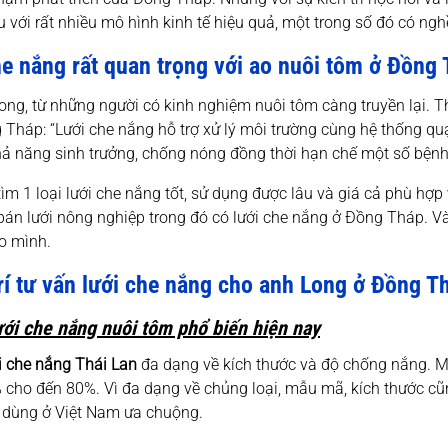
u với rất nhiều mô hình kinh tế hiệu quả, một trong số đó có ng
e nắng rất quan trọng với ao nuôi tôm
ở Đồng 
ng, từ những người có kinh nghiệm nuôi tôm càng truyền lại. Thì
 Tháp: “Lưới che nắng hỗ trợ xử lý môi trường cùng hệ thống q
ả năng sinh trưởng, chống nóng đồng thời hạn chế một số bệnh c
m 1 loại lưới che nắng tốt, sử dụng được lâu và giá cả phù hợp
bán lưới nông nghiệp trong đó có lưới che nắng ở Đồng Tháp. Và
o mình.
rí tư vấn lưới che nắng cho anh Long ở Đồng T
lưới che nắng nuôi tôm phổ biến hiện nay
i che nắng Thái Lan
đa dạng về kích thước và độ chống nắng. Mỗ
 cho đến 80%. Vì đa dạng về chủng loại, mẫu mã, kích thước c
u dùng ở Việt Nam ưa chuộng.