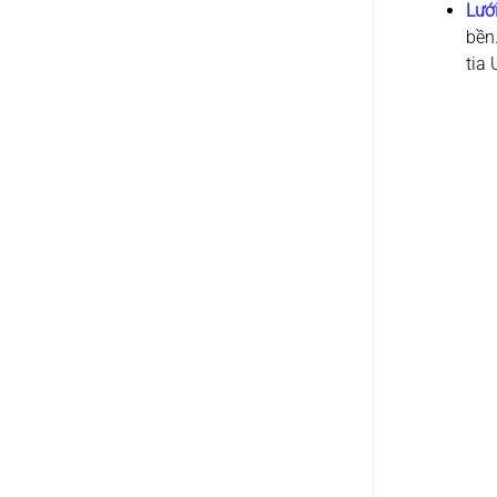
Lướ
bền
tia 