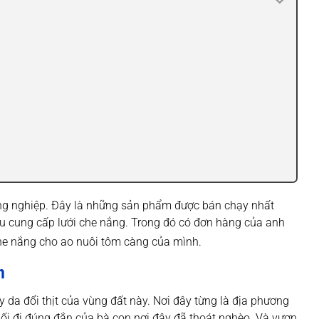
ông nghiệp. Đây là những sản phẩm được bán chạy nhất
u cung cấp lưới che nắng. Trong đó có đơn hàng của anh
he nắng cho ao nuôi tôm càng của mình.
n
da đổi thịt của vùng đất này. Nơi đây từng là địa phương
lối đi đúng đắn của bà con nơi đây đã thoát nghèo. Và vươn