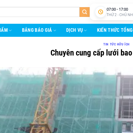
07:00 - 17:00
THỨ 2 - CHỦ N
HẨM
BẢNG BÁO GIÁ
DỊCH VỤ
KIẾN THỨC TỔNG
TIN TỨC HỮU ÍCH
Chuyên cung cấp lưới bao