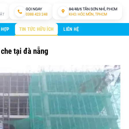
GỌI NGAY
84/48/6 TÂN SƠN NHÌ, P.HCM
HẬT
0388 423 248
KHO: HÓC MÔN, TPHCM
 HỢP
TIN TỨC HỮU ÍCH
LIÊN HỆ
 che tại đà nẵng