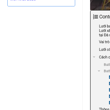
Cont
Lưới ba
Lưới x
tại Đà
Vai trò
Lưới c
Cách c
Bước
Bước
Thông 