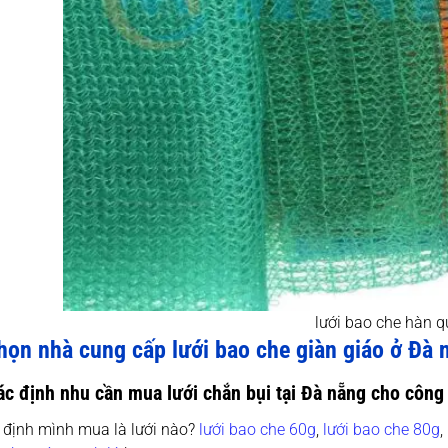
lưới bao che hàn 
ọn nhà cung cấp lưới bao che giàn giáo ở Đà n
ác định nhu cần mua lưới chắn bụi tại Đà nẵng cho công 
 định mình mua là lưới nào?
lưới bao che 60g
,
lưới bao che 80g
,