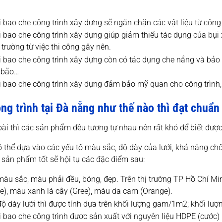
i bao che công trình xây dựng sẽ ngăn chặn các vật liệu từ công
i bao che công trình xây dựng giúp giảm thiểu tác dụng của bụ
trường từ việc thi công gây nên.
i bao che công trình xây dựng còn có tác dụng che nắng và bảo 
, bão…
i bao che công trình xây dựng đảm bảo mỹ quan cho công trình,
ng trình tại Đà nẵng như thế nào thì đạt chuẩn
ài thì các sản phẩm đều tương tự nhau nên rất khó để biết được
ó thể dựa vào các yếu tố màu sắc, độ dày của lưới, khả năng c
sản phẩm tốt sẽ hội tụ các đặc điểm sau:
màu sắc, màu phải đều, bóng, đẹp. Trên thị trường TP Hồ Chí Mi
ue), màu xanh lá cây (Gree), màu da cam (Orange).
độ dày lưới thì được tính dựa trên khối lượng gam/1m2; khối lượ
i bao che công trình được sản xuất với nguyên liệu HDPE (cước)