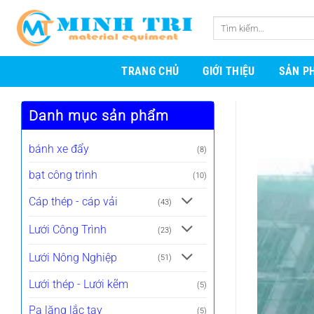
Bỏ
qua
Tìm
nội
kiếm:
dung
TRANG CHỦ
GIỚI THIỆU
SẢN P
Danh mục sản phẩm
bánh xe đẩy
(8)
bạt công trình
(10)
Cáp thép - cáp vải
(43)
Lưới Công Trình
(23)
Lưới Nông Nghiệp
(51)
Lưới thép - Lưới kẽm
(5)
Pa lăng lắc tay
(5)