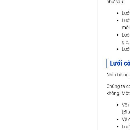
như sau:
Lướ
Lướ
môi 
Lướ
gió
Lướ
Lưới cô
Nhìn bề ngo
Chúng ta c
không. Một 
Về 
(Bl
Về 
Lướ