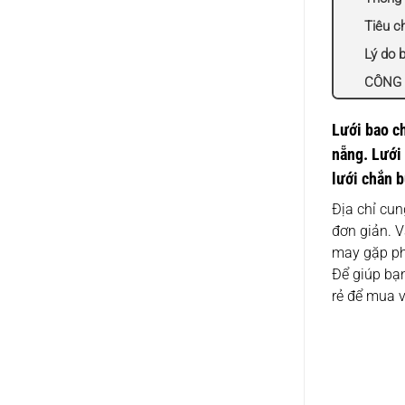
Tiêu ch
Lý do 
CÔNG T
Lưới bao ch
nẵng. Lưới 
lưới chắn b
Địa chỉ cun
đơn giản. V
may gặp phả
Để giúp bạn
rẻ để mua 