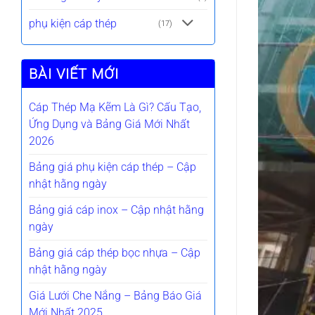
phụ kiện cáp thép
(17)
BÀI VIẾT MỚI
Cáp Thép Mạ Kẽm Là Gì? Cấu Tạo,
Ứng Dụng và Bảng Giá Mới Nhất
2026
Bảng giá phụ kiện cáp thép – Cập
nhật hằng ngày
Bảng giá cáp inox – Cập nhật hằng
ngày
Bảng giá cáp thép bọc nhựa – Cập
nhật hằng ngày
Giá Lưới Che Nắng – Bảng Báo Giá
Mới Nhất 2025