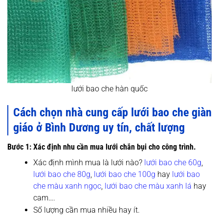
lưới bao che hàn quốc
Cách chọn nhà cung cấp lưới bao che giàn
giáo ở Bình Dương uy tín, chất lượng
Bước 1: Xác định nhu cần mua lưới chắn bụi cho công trình.
Xác định mình mua là lưới nào?
lưới bao che 60g
,
lưới bao che 80g
,
lưới bao che 100g
hay
lưới bao
che màu xanh ngọc
,
lưới bao che màu xanh lá
hay
cam….
Số lượng cần mua nhiều hay ít.