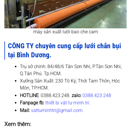
máy sản xuất lưới bao che cam
CÔNG TY chuyên cung cấp lưới chắn bụi
tại Bình Dương.
Trụ sở chính: 84/48/6 Tân Sơn Nhì, P.Tân Sơn Nhì,
Q.Tân Phú. Tp.HCM.
Xưởng Sản Xuất: 230 Tô Ký, Thới Tam Thôn, Hóc
Môn, TP.HCM.
HOTLINE
: 0388.423.248.
zalo:
0388.423.248
Fanpage fb:
thiết bị vật tư minh trí.
Mail:
vattuminhtri@gmail.com
.
Xem thêm: