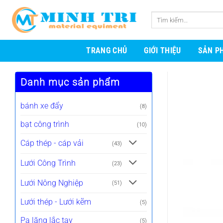
Bỏ
qua
Tìm
nội
kiếm:
dung
TRANG CHỦ
GIỚI THIỆU
SẢN P
Danh mục sản phẩm
bánh xe đẩy
(8)
bạt công trình
(10)
Cáp thép - cáp vải
(43)
Lưới Công Trình
(23)
Lưới Nông Nghiệp
(51)
Lưới thép - Lưới kẽm
(5)
Pa lăng lắc tay
(5)