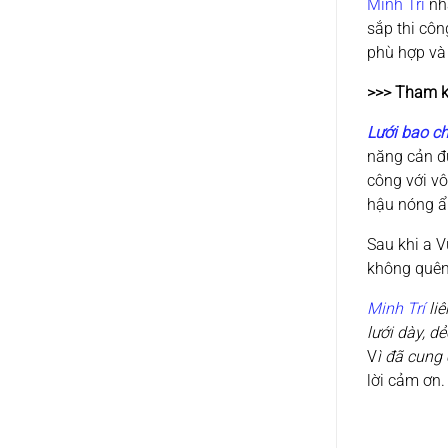
Minh Trí
nhậ
sắp thi côn
phù hợp và
>>> Tham 
Lưới bao c
năng cản đư
công với vô
hậu nóng ẩ
Sau khi a V
không quên 
Minh Trí
liê
lưới dày, d
V
ì đã cung
lời cảm ơn.