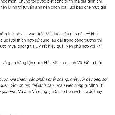
óc môn. Chúng tôi được biết công trình mà gia đình chị
 nên Minh trí tư vấn anh nên chọn loại lưới bao che mức giá
m lưới này lại vượt trội. Mắt lưới siêu nhỏ nên có khả
iúp lưới thích hợp sử dụng lâu dài trong công trường thi
ước mưa, chống tia UV rất hiệu quả. Nên phù hợp với khí
ình và giao hàng tận nơi ở Hóc Môn cho anh Vũ. Đồng thời
 được. Giá thành sản phẩm phải chăng, mắt lưới đều đẹp, sợi
ng quên cảm ơn tập thể lãnh đạo, nhân viên công ty
Minh Trí.
 gia đình.
Và anh Vũ đáng giá 5 sao trên website để thay