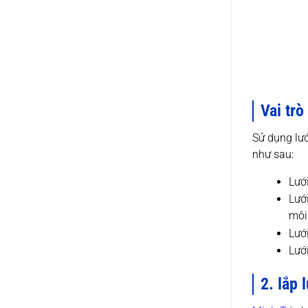
Vai tr
Sử dụng lướ
như sau:
Lướ
Lướ
môi 
Lướ
Lướ
2. lắp 