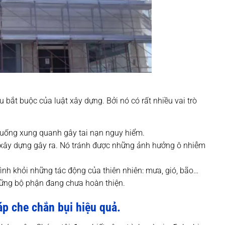
u bắt buộc của luật xây dựng. Bởi nó có rất nhiều vai trò
i xuống xung quanh gây tai nạn nguy hiểm.
i xây dựng gây ra. Nó tránh được những ảnh hưởng ô nhiễm
ình khỏi những tác động của thiên nhiên: mưa, gió, bão…
hững bộ phận đang chưa hoàn thiện.
p che chắn bụi hiệu quả.