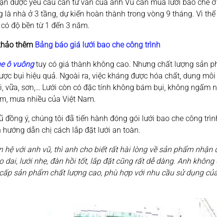
n được yêu cầu cần tư vấn của anh Vũ cần mua lưới bao che ở h
g là nhà ở 3 tầng, dự kiến hoàn thành trong vòng 9 tháng. Vì thế
 có độ bền từ 1 đến 3 năm.
khảo thêm
Bảng báo giá lưới bao che công trình
he ô vuông
tuy có giá thành không cao. Nhưng chất lượng sản phẩ
ợc bụi hiệu quả. Ngoài ra, việc kháng được hóa chất, dung môi g
i, vữa, sơn,… Lưới còn có đặc tính không bám bụi, không ngấm n
m, mưa nhiều của Việt Nam.
ũ đồng ý, chúng tôi đã tiến hành đóng gói lưới bao che công tr
hướng dẫn chị cách lắp đặt lưới an toàn.
n hệ với anh vũ, thì anh cho biết rất hài lòng về sản phẩm nhận
ẻo dai, lưới nhẹ, đàn hồi tốt, lắp đặt cũng rất dễ dàng. Anh khô
 cấp sản phẩm chất lượng cao, phù hợp với nhu cầu sử dụng của