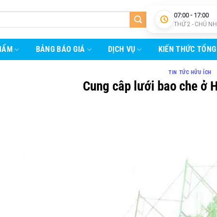
07:00 - 17:00
THỨ 2 - CHỦ N
HẨM
BẢNG BÁO GIÁ
DỊCH VỤ
KIẾN THỨC TỔNG
TIN TỨC HỮU ÍCH
Cung câp lưới bao che ở