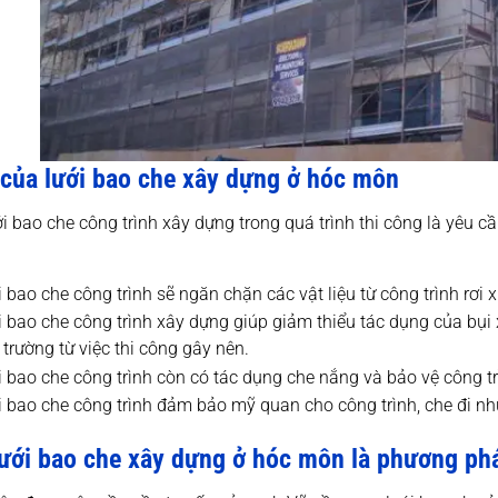
ò của lưới bao che xây dựng ở hóc môn
i bao che công trình xây dựng trong quá trình thi công là yêu cầ
i bao che công trình sẽ ngăn chặn các vật liệu từ công trình rơ
i bao che công trình xây dựng giúp giảm thiểu tác dụng của bụ
trường từ việc thi công gây nên.
i bao che công trình còn có tác dụng che nắng và bảo vệ công tr
i bao che công trình đảm bảo mỹ quan cho công trình, che đi n
lưới
bao che xây dựng ở hóc môn là phương phá