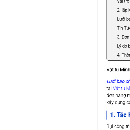
Vai tr
2. lắp
Lưới b
Tin Tứ
3. Đơn
Lý do 
4. Thô
Vật tư Minh
Lưới bao c
tại
Vật tư M
đơn hàng m
xây dựng cô
1. Tác 
Bụi công tr