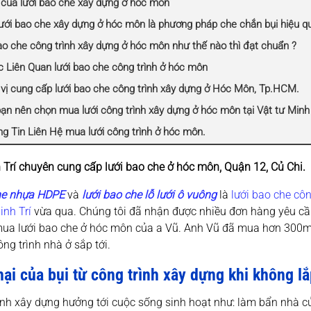
ò của lưới bao che xây dựng ở hóc môn
 lưới bao che xây dựng ở hóc môn là phương pháp che chắn bụi hiệu q
ao che công trình xây dựng ở hóc môn như thế nào thì đạt chuẩn ?
c Liên Quan lưới bao che công trình ở hóc môn
 vị cung cấp lưới bao che công trình xây dựng ở Hóc Môn, Tp.HCM.
bạn nên chọn mua lưới công trình xây dựng ở hóc môn tại Vật tư Minh 
ng Tin Liên Hệ mua lưới công trình ở hóc môn.
 Trí chuyên cung cấp lưới bao che ở hóc môn, Quận 12, Củ Chi.
he nhựa HDPE
và
lưới bao che lỗ lưới ô vuông
là
lưới bao che côn
inh Trí
vừa qua. Chúng tôi đã nhận được nhiều đơn hàng yêu c
ua lưới bao che ở hóc môn của a Vũ. Anh Vũ đã mua hơn 300m2 
ng trình nhà ở sắp tới.
hại của bụi từ công trình xây dựng khi không l
ình xây dựng hưởng tới cuộc sống sinh hoạt như: làm bẩn nhà cử