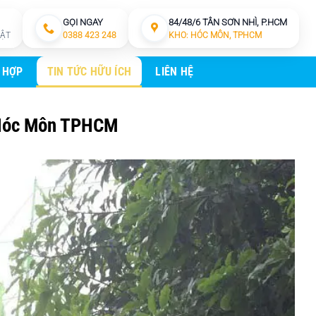
GỌI NGAY
84/48/6 TÂN SƠN NHÌ, P.HCM
HẬT
0388 423 248
KHO: HÓC MÔN, TPHCM
 HỢP
TIN TỨC HỮU ÍCH
LIÊN HỆ
 Hóc Môn TPHCM