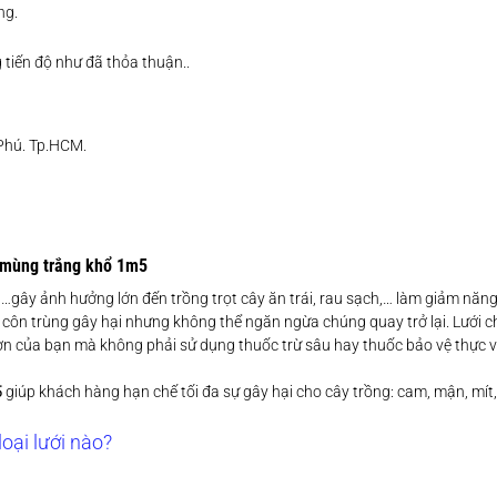
ng.
tiến độ như đã thỏa thuận..
 Phú. Tp.HCM.
i mùng trắng khổ 1m5
 ti,…gây ảnh hưởng lớn đến trồng trọt cây ăn trái, rau sạch,… làm giảm năn
ợc côn trùng gây hại nhưng không thể ngăn ngừa chúng quay trở lại. Lưới 
ờn của bạn mà không phải sử dụng thuốc trừ sâu hay thuốc bảo vệ thực v
5
giúp khách hàng hạn chế tối đa sự gây hại cho cây trồng: cam, mận, mít
oại lưới nào?