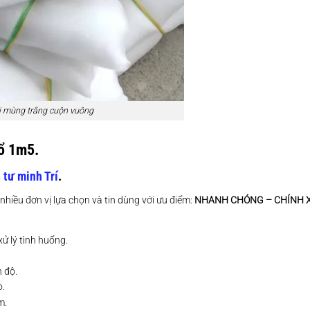
i mùng trắng cuộn vuông
hổ 1m5.
t tư minh Trí
.
hiều đơn vị lựa chọn và tin dùng với ưu điểm:
NHANH CHÓNG – CHÍNH X
xử lý tình huống.
n độ.
o.
m.