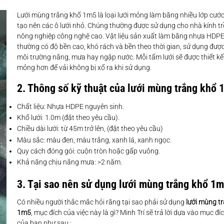
Lưới mùng trắng khổ 1m5 là loại lưới mỏng làm bằng nhiều lớp cướ
tạo nên các ô lưới nhỏ. Chúng thường được sử dụng cho nhà kính t
nông nghiệp công nghệ cao. Vật liệu sản xuất làm bằng nhựa HDP
thường có độ bền cao, khó rách và bền theo thời gian, sử dụng được
môi trường nắng, mưa hay ngập nước. Mỗi tấm lưới sẽ được thiết kế
mỏng hơn để vải không bị xổ ra khi sử dụng.
2. Thông số kỹ thuật của lưới mùng trắng khổ 
Chất liệu: Nhựa HDPE nguyên sinh.
Khổ lưới: 1.0m (đặt theo yêu cầu).
Chiều dài lưới: từ 45m trở lên, (đặt theo yêu cầu)
Màu sắc: màu
đen, màu trắng, xanh lá, xanh ngọc.
Quy cách đóng gói: cuộn tròn hoặc gấp vuông.
Khả năng chịu nắng mưa: >2 năm.
3. Tại sao nên sử dụng lưới mùng trắng khổ 1
Có nhiều người thắc mắc hỏi rằng tại sao phải sử dụng
lưới mùng t
1m5
, mục đích của việc này là gì? Minh Trí sẽ trả lời dựa vào mục đ
của bạn như sau :