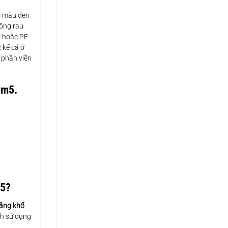
c màu đen
rồng rau
E hoặc PE
 kể cả ở
 phần viền
1m5.
m5?
rắng khổ
ích sử dụng