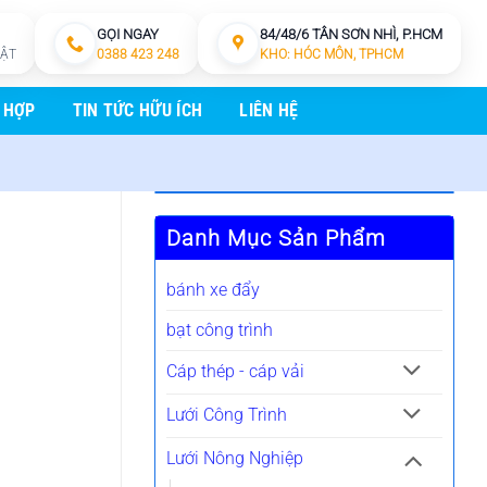
GỌI NGAY
84/48/6 TÂN SƠN NHÌ, P.HCM
HẬT
0388 423 248
KHO: HÓC MÔN, TPHCM
 HỢP
TIN TỨC HỮU ÍCH
LIÊN HỆ
Danh Mục Sản Phẩm
bánh xe đẩy
bạt công trình
Cáp thép - cáp vải
Lưới Công Trình
Lưới Nông Nghiệp