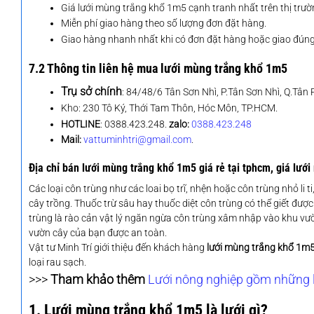
Giá lưới mùng trắng khổ 1m5 cạnh tranh nhất trên thị trườ
Miễn phí giao hàng theo số lượng đơn đặt hàng.
Giao hàng nhanh nhất khi có đơn đặt hàng hoặc giao đúng 
7.2 Thông tin liên hệ mua lưới mùng trắng khổ 1m5
Trụ sở chính
: 84/48/6 Tân Sơn Nhì, P.Tân Sơn Nhì, Q.Tân
Kho: 230 Tô Ký, Thới Tam Thôn, Hóc Môn, TP.HCM.
HOTLINE
: 0388.423.248.
zalo:
0388.423.248
Mail:
vattuminhtri@gmail.com
.
Địa chỉ bán lưới mùng trắng khổ 1m5 giá rẻ tại tphcm, giá lướ
Các loại côn trùng như các loai bọ trĩ, nhện hoặc côn trùng nhỏ li
cây trồng. Thuốc trừ sâu hay thuốc diệt côn trùng có thể giết đư
trùng là rào cản vật lý ngăn ngừa côn trùng xâm nhập vào khu vư
vườn cây của bạn được an toàn.
Vật tư Minh Trí giới thiệu đến khách hàng
lưới mùng trắng khổ 1m
loại rau sạch.
>>>
Tham khảo thêm
Lưới nông nghiệp gồm những l
1. Lưới mùng trắng khổ 1m5 là lưới gì?