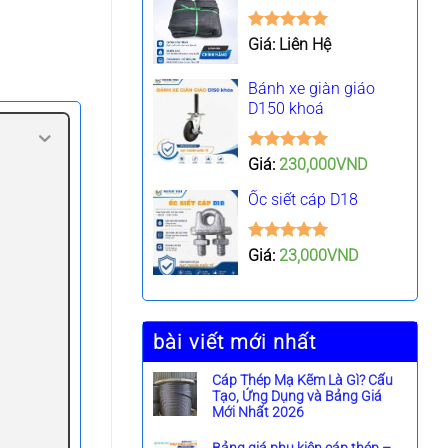
Được xếp
Giá: Liên Hệ
hạng
5.00
5 sao
Bánh xe giàn giáo
D150 khoá
Được xếp
Giá:
230,000
VND
hạng
5.00
5 sao
Ốc siết cáp D18
Được xếp
Giá:
23,000
VND
hạng
5.00
5 sao
bài viết mới nhất
Cáp Thép Mạ Kẽm Là Gì? Cấu
Tạo, Ứng Dụng và Bảng Giá
Mới Nhất 2026
K
h