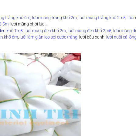
ng trắng khổ 6m
,
lưới mùng trắng khổ 2m
,
lưới mùng trắng khổ 2m5
,
lưới
hổ 5m
, lưới mùng phới lúa…
đen khổ 1m5
,
lưới mùng đen khổ 2m
,
lưới mùng đen khổ 2m5
,
lưới mùng đ
en khổ 6m
,
lưới làm giàn leo sợi cước trắng
, lưới bầu xanh,
lưới nuôi cá lồn