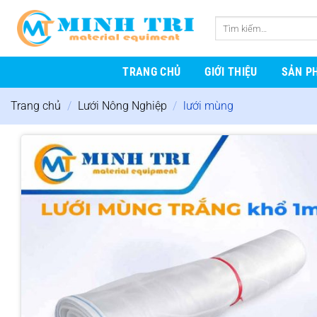
Bỏ
qua
Tìm
nội
kiếm:
dung
TRANG CHỦ
GIỚI THIỆU
SẢN P
Trang chủ
/
Lưới Nông Nghiệp
/
lưới mùng