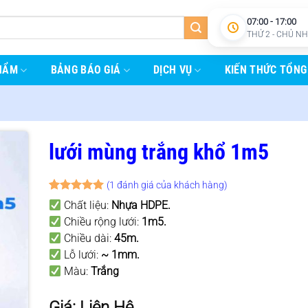
07:00 - 17:00
THỨ 2 - CHỦ N
HẨM
BẢNG BÁO GIÁ
DỊCH VỤ
KIẾN THỨC TỔNG
lưới mùng trắng khổ 1m5
(
1
đánh giá của khách hàng)
5
1
trên 5
Chất liệu:
Nhựa HDPE
.
dựa trên
Chiều rộng lưới:
1m5
.
đánh giá
Chiều dài:
45m
.
Lỗ lưới:
~ 1mm.
Màu:
Trắng
Giá: Liên Hệ