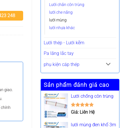
Lưới chắn côn trùng
lưới che nắng
 423 248
lưới mùng
lưới nhựa khác
Lưới thép - Lưới kẽm
Pa lăng lắc tay
phụ kiện cáp thép
Sản phẩm đánh giá cao
àn giao.
Lưới chống côn trùng
u.
ế chính
Được xếp
Giá: Liên Hệ
hạng
5.00
5 sao
lưới mùng đen khổ 3m