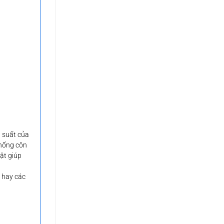
g suất của
chống côn
ật giúp
, hay các