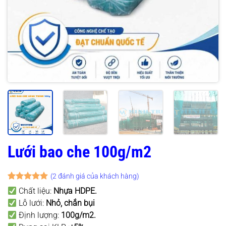
Lưới bao che 100g/m2
(
2
đánh giá của khách hàng)
5
2
trên 5
Chất liệu:
Nhựa HDPE.
dựa trên
Lỗ lưới:
Nhỏ, chắn bụi
đánh giá
Định lượng:
100g/m2.