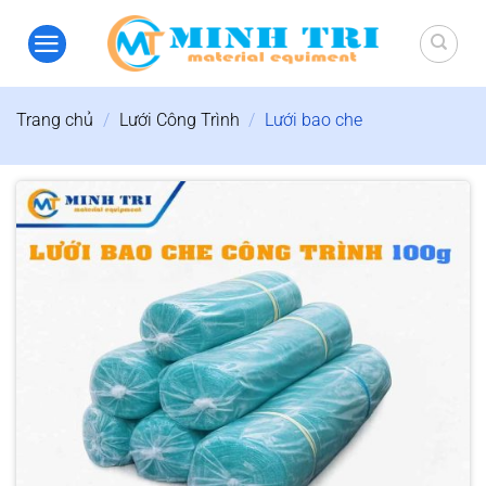
Bỏ
qua
nội
dung
Trang chủ
/
Lưới Công Trình
/
Lưới bao che