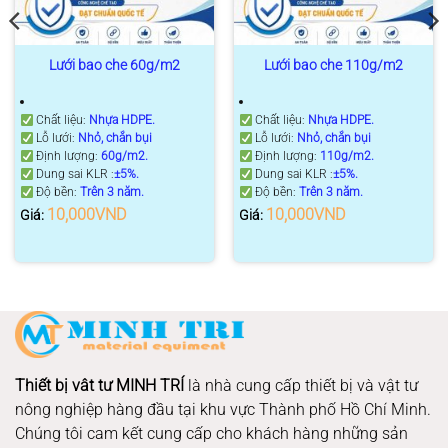
Lưới bao che 60g/m2
Lưới bao che 110g/m2
Chất liệu:
Nhựa HDPE.
Chất liệu:
Nhựa HDPE.
Lỗ lưới:
Nhỏ, chắn bụi
Lỗ lưới:
Nhỏ, chắn bụi
Định lượng:
6
0g/m2.
Định lượng:
110g/m2.
Dung sai KLR :
±5%.
Dung sai KLR :
±5%.
Độ bền:
Trên 3 năm
.
Độ bền:
Trên 3 năm
.
10,000
VND
10,000
VND
Giá:
Giá:
Thiết bị vât tư MINH TRÍ
là nhà cung cấp thiết bị và vật tư
nông nghiệp hàng đầu tại khu vực Thành phố Hồ Chí Minh.
Chúng tôi cam kết cung cấp cho khách hàng những sản