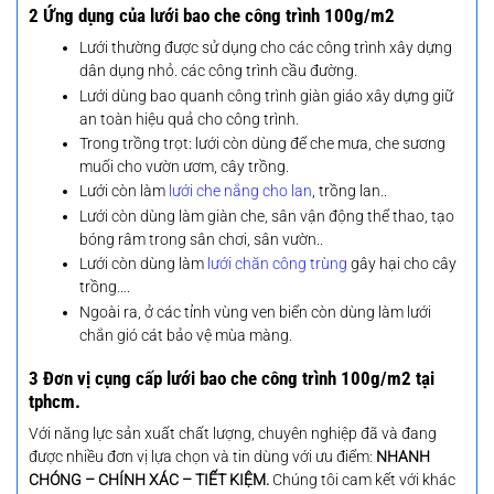
2 Ứng dụng của lưới bao che công trình 100g/m2
Lưới thường được sử dụng cho các công trình xây dựng
dân dụng nhỏ. các công trình cầu đường.
Lưới dùng bao quanh công trình giàn giáo xây dựng giữ
an toàn hiệu quả cho công trình.
Trong trồng trọt: lưới còn dùng để che mưa, che sương
muối cho vườn ươm, cây trồng.
Lưới còn làm
lưới che nắng cho lan
, trồng lan..
Lưới còn dùng làm giàn che, sân vận động thể thao, tạo
bóng râm trong sân chơi, sân vườn..
Lưới còn dùng làm
lưới chăn công trùng
gây hại cho cây
trồng….
Ngoài ra, ở các tỉnh vùng ven biển còn dùng làm lưới
chắn gió cát bảo vệ mùa màng.
3 Đơn vị cụng cấp lưới bao che công trình 100g/m2 tại
tphcm.
Với năng lực sản xuất chất lượng, chuyên nghiệp đã và đang
được nhiều đơn vị lựa chọn và tin dùng với ưu điểm:
NHANH
CHÓNG – CHÍNH XÁC – TIẾT KIỆM.
Chúng tôi c
am kết với khác