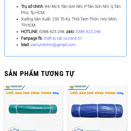
Trụ sở chính
: 84/48/6 Tân Sơn Nhì, P.Tân Sơn Nhì, Q.Tân
Phú. Tp.HCM.
Xưởng Sản Xuất: 230 Tô Ký, Thới Tam Thôn, Hóc Môn,
TP.HCM.
HOTLINE
: 0388.423.248.
zalo:
0388.423.248
Fanpage fb:
thiết bị vật tư minh trí.
Mail:
vattuminhtri@gmail.com
.
SẢN PHẨM TƯƠNG TỰ