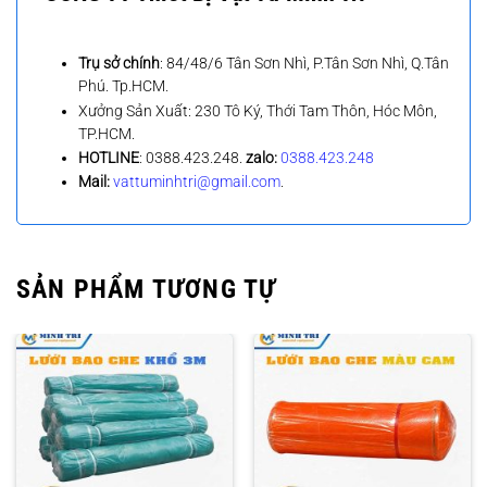
Trụ sở chính
: 84/48/6 Tân Sơn Nhì, P.Tân Sơn Nhì, Q.Tân
Phú. Tp.HCM.
Xưởng Sản Xuất: 230 Tô Ký, Thới Tam Thôn, Hóc Môn,
TP.HCM.
HOTLINE
: 0388.423.248.
zalo:
0388.423.248
Mail:
vattuminhtri@gmail.com
.
SẢN PHẨM TƯƠNG TỰ