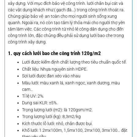
xây dựng. Với mục đích bảo vệ công trình. lưới chắn bụi cát và
các vật dụng khách như:( gạch đá…) trong công trình thoát ra.
Chúng giúp bảo vệ an toàn cho mọi người sinh sống xung
quanh. Ngoài ra, nó còn tạo tâm lý thỏa mái cho người thợ yên
tâm làm việc. Các công trình từ nhỏ lẻ công dân dụng cho đến
công trình lớn, đặc chủng đều phải sử dụng lưới bao che trong
công trình xây dựng.
1. quy cách lưới bao che công trình 120g/m2
Lưới được kiểm định chất lượng theo tiêu chuẩn quốc tế.
Chất liệu: Nhựa nguyên sinh HDPE.
Sợi lưới được đan xéo vào nhau
Màu lưới: màu xanh lá, xanh ngọc, xanh dương, màu
cam…
Tỉ lệ UV: 2%.
Dung sai KLR: ±5%.
Trọng lượng lưới (m2): là 120gsm/m2.
Trọng lượng lưới (kg): 8,3m2/kg
Kích thước lỗ lưới: nhỏ, chắn được bụi.
Khổ lưới: 1.2mx100m, 1,5mx100, 2mx100, 3mx100… đặt
theo yêu cầu.