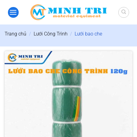
Bỏ
qua
nội
dung
Trang chủ
/
Lưới Công Trình
/
Lưới bao che