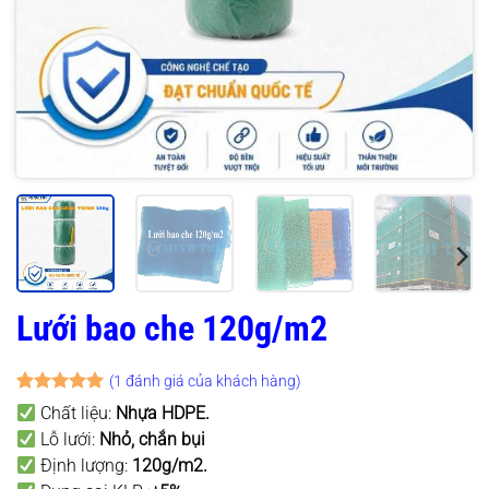
Lưới bao che 120g/m2
(
1
đánh giá của khách hàng)
5
1
trên 5
Chất liệu:
Nhựa HDPE.
dựa trên
Lỗ lưới:
Nhỏ, chắn bụi
đánh giá
Định lượng:
120g/m2.