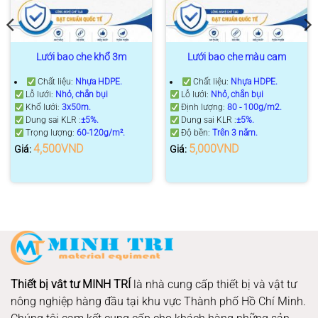
Lưới bao che khổ 3m
Lưới bao che màu cam
Chất liệu:
Nhựa HDPE.
Chất liệu:
Nhựa HDPE.
Lỗ lưới:
Nhỏ, chắn bụi
Lỗ lưới:
Nhỏ, chắn bụi
Khổ lưới:
3x50m.
Định lượng:
80 - 100g/m2.
Dung sai KLR :
±5%.
Dung sai KLR :
±5%.
Trọng lượng:
60-120g/m²
.
Độ bền:
Trên 3 năm
.
4,500
VND
5,000
VND
Giá:
Giá:
Thiết bị vât tư MINH TRÍ
là nhà cung cấp thiết bị và vật tư
nông nghiệp hàng đầu tại khu vực Thành phố Hồ Chí Minh.